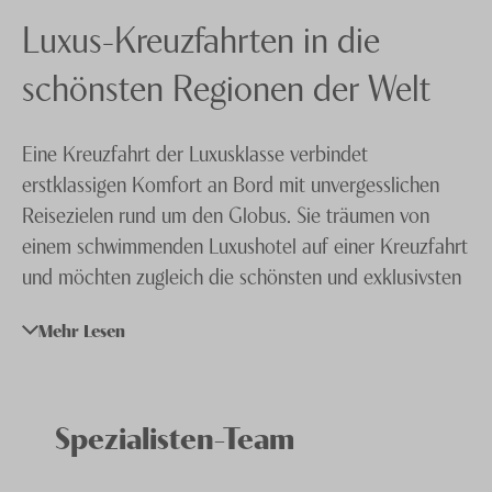
Südsee und Hawaii
Luxus-Kreuzfahrten in die
Knecht Gruppe
Südamerika
AGB
schönsten Regionen der Welt
Panamakanal
Impressum
Eine Kreuzfahrt der Luxusklasse verbindet
Suezkanal
Jobs
erstklassigen Komfort an Bord mit unvergesslichen
Transatlantik
Reisezielen rund um den Globus. Sie träumen von
einem schwimmenden Luxushotel auf einer Kreuzfahrt
Transpazifik
und möchten zugleich die schönsten und exklusivsten
Weltreisen
Orte dieser Welt erkunden? Unsere Ferienspezialisten
Mehr Lesen
stehen Ihnen hierfür gerne beratend zur Seite. Ob
Westliches Mittelmeer
purer Luxus in der Südsee, exklusive Annehmlichkeiten
in der Karibik oder eine einzigartige Kreuzfahrt durch
den Amazonas: Unsere Spezialisten sind in solchen
Spezialisten-Team
Fällen die perfekte Anlaufstelle. Nehmen Sie mit ihnen
Kontakt auf und lassen Sie sich ein unverbindliches