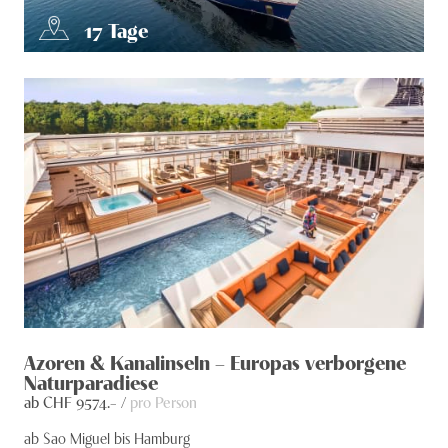
17
Tage
Azoren & Kanalinseln – Europas verborgene
Naturparadiese
ab CHF
9574
.– /
pro Person
ab Sao Miguel bis Hamburg