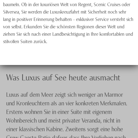
baumeln. Ob in der luxuriösen Welt von Regent, Scenic Cruises oder
Silversea, Sie werden die Luxuskreuzfahrt mit Sicherheit noch sehr
lang in positiver Erinnerung behalten – exklusiver Service versteht sich
von selbst. Erkunden Sie die schönsten Regionen dieser Welt und
ziehen Sie sich nach einer Landbesichtigung in Ihre komfortablen und
stilvollen Suiten zurück.
Was Luxus auf See heute ausmacht
Luxus auf dem Meer zeigt sich weniger an Marmor
und Kronleuchtern als an vier konkreten Merkmalen.
Erstens wohnen Sie in einer Suite mit eigenem
Wohnbereich und meist privater Veranda, nicht in
einer klassischen Kabine. Zweitens sorgt eine hohe
Crew-Gaeste-Ratio dafuer, dass Ihre Vorlieben nach