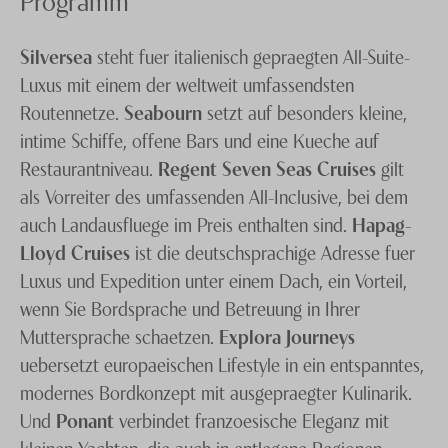
Silversea
steht fuer italienisch gepraegten All-Suite-
Luxus mit einem der weltweit umfassendsten
Routennetze.
Seabourn
setzt auf besonders kleine,
intime Schiffe, offene Bars und eine Kueche auf
Restaurantniveau.
Regent Seven Seas Cruises
gilt
als Vorreiter des umfassenden All-Inclusive, bei dem
auch Landausfluege im Preis enthalten sind.
Hapag-
Lloyd Cruises
ist die deutschsprachige Adresse fuer
Luxus und Expedition unter einem Dach, ein Vorteil,
wenn Sie Bordsprache und Betreuung in Ihrer
Muttersprache schaetzen.
Explora Journeys
uebersetzt europaeischen Lifestyle in ein entspanntes,
modernes Bordkonzept mit ausgepraegter Kulinarik.
Und
Ponant
verbindet franzoesische Eleganz mit
kleinen Yachten, die auch in entlegene Regionen