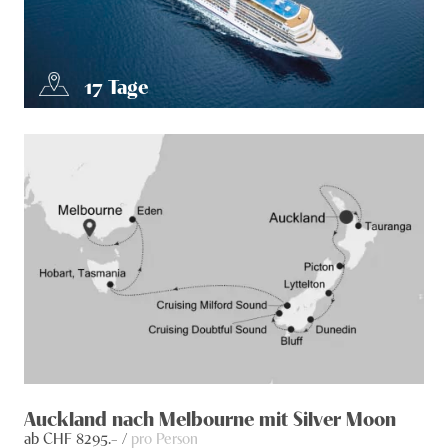
17
Tage
Auckland nach Melbourne mit Silver Moon
ab CHF
8295
.– /
pro Person