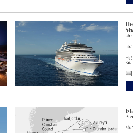
He
Sh
ab
ab/
Hig
Südk
Is
Pre
ab/b