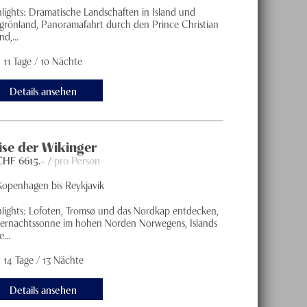
hlights: Dramatische Landschaften in Island und
grönland, Panoramafahrt durch den Prince Christian
d,...
11 Tage / 10 Nächte
Details ansehen
ise der Wikinger
 CHF
6615
.– /
pro Person
Kopenhagen bis Reykjavik
hlights: Lofoten, Tromsø und das Nordkap entdecken,
ternachtssonne im hohen Norden Norwegens, Islands
e...
14 Tage / 13 Nächte
Details ansehen