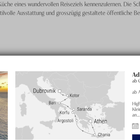
Küche eines wundervollen Reiseziels kennenzulernen. Die Sch
tilvolle Ausstattung und grosszügig gestaltete öffentliche B
Ad
ab
ab 
High
Kle
an...