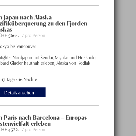
n Japan nach Alaska –
zifiküberquerung zu den Fjorden
askas
 CHF
5664
.– /
pro Person
Tokyo bis Vancouver
hlights: Nordjapan mit Sendai, Miyako und Hokkaido,
bard Glacier hautnah erleben, Alaska von Kodiak
.
17 Tage / 16 Nächte
Details ansehen
n Paris nach Barcelona – Europas
stenvielfalt erleben
 CHF
4522
.– /
pro Person