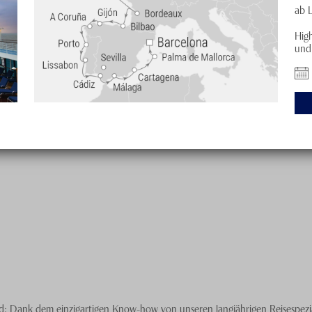
ab 
Hig
und 
: Dank dem einzigartigen Know-how von unseren langjährigen Reisespezial