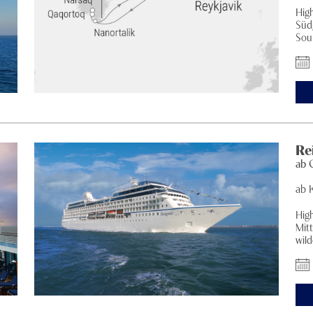
Hig
Süd
Soun
Re
ab
ab 
Hig
Mit
wild