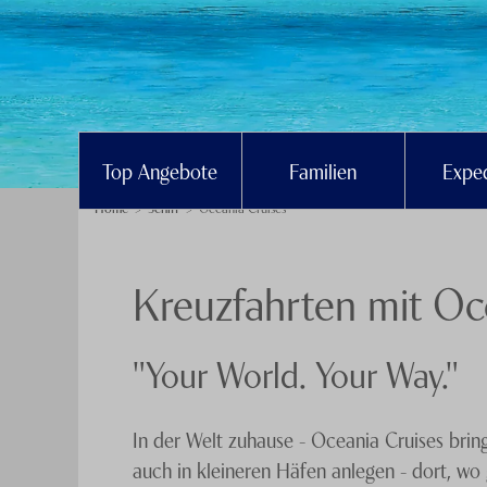
Top Angebote
Familien
Exped
Home
Schiff
Oceania Cruises
Kreuzfahrten mit Oc
"Your World. Your Way."
In der Welt zuhause - Oceania Cruises brin
auch in kleineren Häfen anlegen - dort, wo 