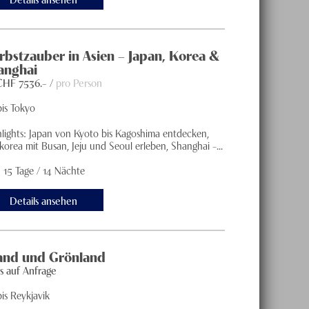
rbstzauber in Asien – Japan, Korea &
anghai
 CHF
7536
.– /
pro Person
bis Tokyo
hlights: Japan von Kyoto bis Kagoshima entdecken,
orea mit Busan, Jeju und Seoul erleben, Shanghai –...
15 Tage / 14 Nächte
Details ansehen
land und Grönland
is auf Anfrage
is Reykjavik