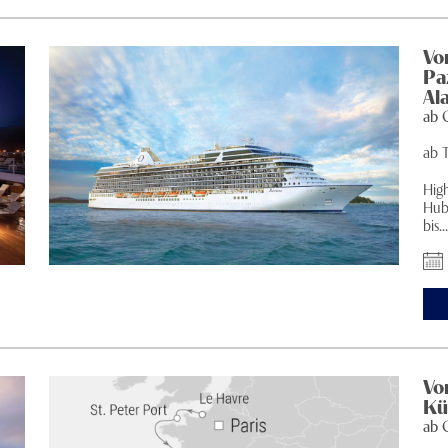
Vo
Pa
Al
ab
ab 
Hig
Hub
bis..
Vo
Kü
ab