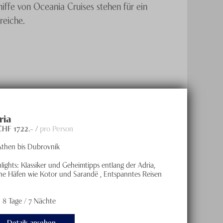
iffe von Oceania Cruises stehen für ein
ereiche.
ria
 CHF
1722
.– /
pro Person
Athen bis Dubrovnik
lights: Klassiker und Geheimtipps entlang der Adria,
ine Häfen wie Kotor und Sarandë , Entspanntes Reisen
8 Tage / 7 Nächte
Details ansehen