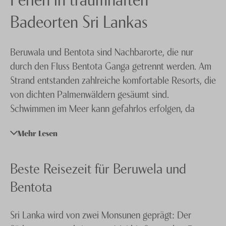
Hatton
Knecht Gruppe
Badeorten Sri Lankas
Hikkaduwa
AGB
Beruwala und Bentota sind Nachbarorte, die nur
Hambantota
Impressum
durch den Fluss Bentota Ganga getrennt werden. Am
Kalpitiya
Jobs
Strand entstanden zahlreiche komfortable Resorts, die
von dichten Palmenwäldern gesäumt sind.
Kandy
Schwimmen im Meer kann gefahrlos erfolgen, da
Lavinia
einige der vorgelagerten Inseln als Wellenbrecher
Mehr Lesen
Nuwara Eliya
dienen. Surfer und Freunde des Wasserskis oder
Wakeboards finden hervorragende Bedingungen in
Passekudah
den Lagunen von Beruwala und Bentota. Im
Beste Reisezeit für Beruwela und
Sigiriya Habarana Kandalama
Fischerdorf Kosgoda befindet sich eine
Bentota
Aufzuchtstation für Schildkröten. Bei der kleinen
Sinharaja
Ortschaft Kalawila befindet sich der Botanische
Sri Lanka wird von zwei Monsunen geprägt: Der
Tangalle
Garten, «Brief Garden». Unsere
Spezialisten
werden