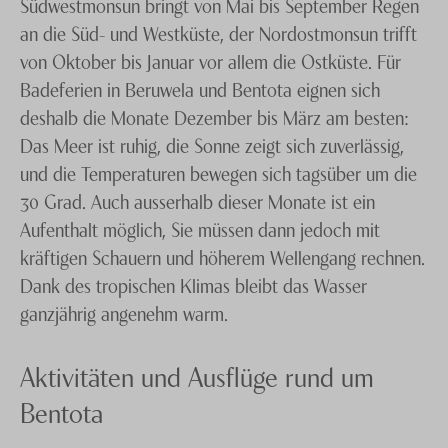
Südwestmonsun bringt von Mai bis September Regen
Ihre Ferien in
Sri Lanka
und Ihren Aufenthalt in
Trincomalee
an die Süd- und Westküste, der Nordostmonsun trifft
traumhaften Badeorten organisieren.
von Oktober bis Januar vor allem die Ostküste. Für
Udawalawe NP
Badeferien in Beruwela und Bentota eignen sich
Wadduwa & Kalutara
Die beiden Nachbarorte liegen an der Südwestküste
deshalb die Monate Dezember bis März am besten:
Sri Lankas, rund zwei Autostunden südlich des
Das Meer ist ruhig, die Sonne zeigt sich zuverlässig,
Waikkal
internationalen Flughafens von Colombo. Die
und die Temperaturen bewegen sich tagsüber um die
Wilpattu
vergleichsweise kurze Anreise macht Beruwela und
30 Grad. Auch ausserhalb dieser Monate ist ein
Bentota zu einem idealen Start- oder Endpunkt einer
Aufenthalt möglich, Sie müssen dann jedoch mit
Yala NP
Reise durch Sri Lanka. Während Bentota vor allem für
kräftigen Schauern und höherem Wellengang rechnen.
seinen langen, breiten Sandstrand und die Lagune
Dank des tropischen Klimas bleibt das Wasser
bekannt ist, blickt Beruwela auf eine lange Geschichte
ganzjährig angenehm warm.
als Handelshafen zurück und gilt als eine der ältesten
muslimischen Siedlungen der Insel.
Aktivitäten und Ausflüge rund um
Bentota
Zudem hat sich die Region als Zentrum für Ayurveda