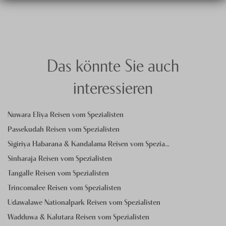
Garden» bei Kalawila und die Festungsstadt Galle mit ihrem
Wellenbrecher dienen. Bentota ist zudem für seinen langen,
UNESCO-Weltkulturerbe-Fort, rund eine Stunde entfernt.
breiten Sandstrand und die ruhige Lagune bekannt, in der
auch Wassersport wie Wasserski und Wakeboard betrieben
wird. Am ruhigsten ist das Meer von Dezember bis März.
Das könnte Sie auch
interessieren
Nuwara Eliya Reisen vom Spezialisten
Passekudah Reisen vom Spezialisten
Sigiriya Habarana & Kandalama Reisen vom Spezia…
Sinharaja Reisen vom Spezialisten
Tangalle Reisen vom Spezialisten
Trincomalee Reisen vom Spezialisten
Udawalawe Nationalpark Reisen vom Spezialisten
Wadduwa & Kalutara Reisen vom Spezialisten