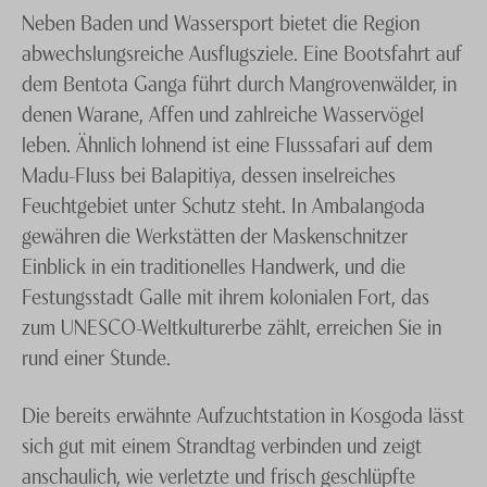
etabliert: Mehrere Häuser haben sich auf die
Neben Baden und Wassersport bietet die Region
traditionelle Heilkunst spezialisiert und bieten
abwechslungsreiche Ausflugsziele. Eine Bootsfahrt auf
mehrwöchige Kuren ebenso an wie sanfte
dem Bentota Ganga führt durch Mangrovenwälder, in
Einsteigerprogramme.
denen Warane, Affen und zahlreiche Wasservögel
leben. Ähnlich lohnend ist eine Flusssafari auf dem
Madu-Fluss bei Balapitiya, dessen inselreiches
Feuchtgebiet unter Schutz steht. In Ambalangoda
gewähren die Werkstätten der Maskenschnitzer
Einblick in ein traditionelles Handwerk, und die
Festungsstadt Galle mit ihrem kolonialen Fort, das
zum UNESCO-Weltkulturerbe zählt, erreichen Sie in
rund einer Stunde.
Die bereits erwähnte Aufzuchtstation in Kosgoda lässt
sich gut mit einem Strandtag verbinden und zeigt
anschaulich, wie verletzte und frisch geschlüpfte