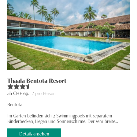
Thaala Bentota Resort
ab CHF
69
.– /
pro Person
Bentota
Im Garten befinden sich 2 Swim­­ming­pools mit separatem
Kinderbecken, Liegen und Son­nen­­­­schirme. Der sehr breite...
Details ansehen