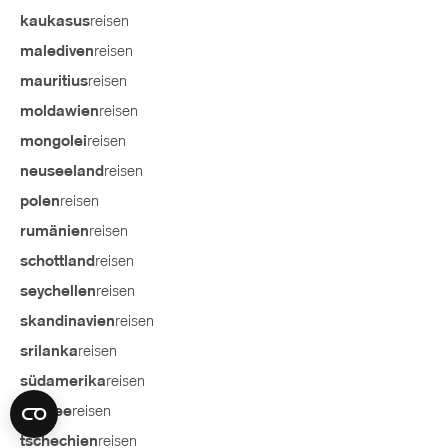
reisen
kaukasus
reisen
malediven
reisen
mauritius
reisen
moldawien
reisen
mongolei
reisen
neuseeland
reisen
polen
reisen
rumänien
reisen
schottland
reisen
seychellen
reisen
skandinavien
reisen
srilanka
reisen
südamerika
reisen
südsee
reisen
tschechien