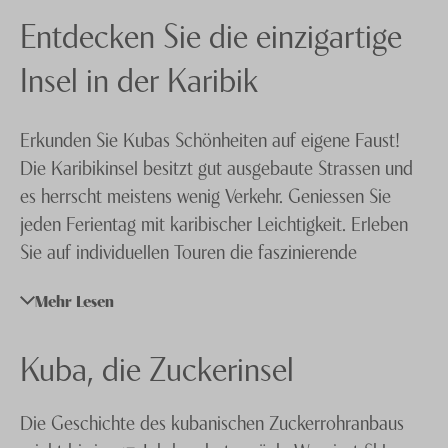
Dominikanische Rep.
Entdecken Sie die einzigartige
Knecht Gruppe
Grenada
AGB
Insel in der Karibik
Grenadinen
Impressum
Erkunden Sie Kubas Schönheiten auf eigene Faust!
Guadeloupe
Jobs
Die Karibikinsel besitzt gut ausgebaute Strassen und
Jamaika
es herrscht meistens wenig Verkehr. Geniessen Sie
jeden Ferientag mit karibischer Leichtigkeit. Erleben
Kuba
Sie auf individuellen Touren die faszinierende
Martinique
tropische Bergwelt und wunderschöne Strände.
Mehr Lesen
Freuen Sie sich darauf, sehenswerte historische Städte
St. Lucia
zu besuchen und die Spuren wichtiger geschichtlicher
St. Barth
Kuba, die Zuckerinsel
Ereignisse zu finden. Abends erwartet Sie Ihre
Unterkunft in einem komfortablen Hotel, die wir für
St. Kitts & Nevis
Sie vorab gebucht haben. Unsere
Kuba Spezialisten
Die Geschichte des kubanischen Zuckerrohranbaus
St. Martin
freuen sich darauf, für Sie eine Kuba