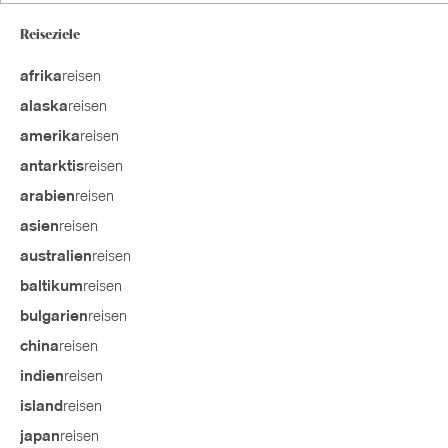
Reiseziele
reisen
afrika
reisen
alaska
reisen
amerika
reisen
antarktis
reisen
arabien
reisen
asien
reisen
australien
reisen
baltikum
reisen
bulgarien
reisen
china
reisen
indien
reisen
island
reisen
japan