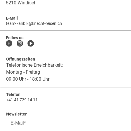
5210 Windisch
E-Mail
team-karibik
@
knecht-reisen.ch
knecht-
.
knecht-
reisen.ch
.
reisen.ch.team-
Follow us
karibik
Öffnungszeiten
Telefonische Erreichbarkeit:
Montag - Freitag
09:00 Uhr - 18:00 Uhr
Telefon
+41 41 729 14 11
Newsletter