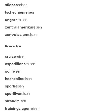
reisen
südsee
reisen
tschechien
reisen
ungarn
reisen
zentralamerika
reisen
zentralasien
Reisearten
reisen
cruise
reisen
expeditions
reisen
golf
reisen
hochzeits
reisen
sport
reisen
sportlive
reisen
strand
reisen
trainingslager