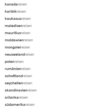
reisen
kanada
reisen
karibik
reisen
kaukasus
reisen
malediven
reisen
mauritius
reisen
moldawien
reisen
mongolei
reisen
neuseeland
reisen
polen
reisen
rumänien
reisen
schottland
reisen
seychellen
reisen
skandinavien
reisen
srilanka
reisen
südamerika