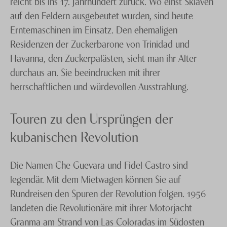
reicht bis ins 17. Jahrhundert zurück. Wo einst Sklaven
Trinidad & Tobago
Mietwagenrundreise organisieren zu dürfen.
auf den Feldern ausgebeutet wurden, sind heute
Erntemaschinen im Einsatz. Den ehemaligen
Turks & Caicos
Residenzen der Zuckerbarone von Trinidad und
Virgin Islands
Havanna, den Zuckerpalästen, sieht man ihr Alter
durchaus an. Sie beeindrucken mit ihrer
herrschaftlichen und würdevollen Ausstrahlung.
Touren zu den Ursprüngen der
kubanischen Revolution
Die Namen Che Guevara und Fidel Castro sind
legendär. Mit dem Mietwagen können Sie auf
Rundreisen den Spuren der Revolution folgen. 1956
landeten die Revolutionäre mit ihrer Motorjacht
Granma am Strand von Las Coloradas im Südosten