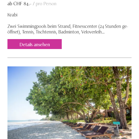
ab CHF
84
.– /
pro Person
Krabi
Zwei Swimmingpools beim Strand, Fitnesscenter (24 Stunden ge­­
öffnet), Tennis, Tischtennis, Badminton, Velover­leih...
Details ansehen