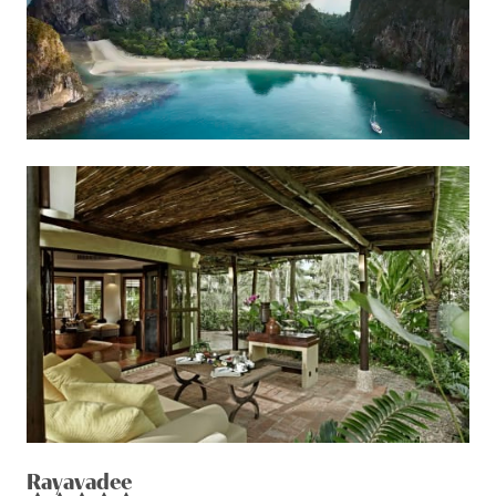
welcher der schönste von ganz
Thailand
sein soll.
Unsere
Spezialisten
beraten Sie individuell und
ermöglichen Ihre Ferien in Krabi.
Rayavadee