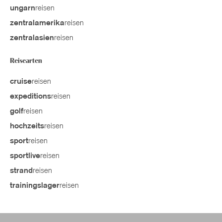
reisen
ungarn
reisen
zentralamerika
reisen
zentralasien
Reisearten
reisen
cruise
reisen
expeditions
reisen
golf
reisen
hochzeits
reisen
sport
reisen
sportlive
reisen
strand
reisen
trainingslager