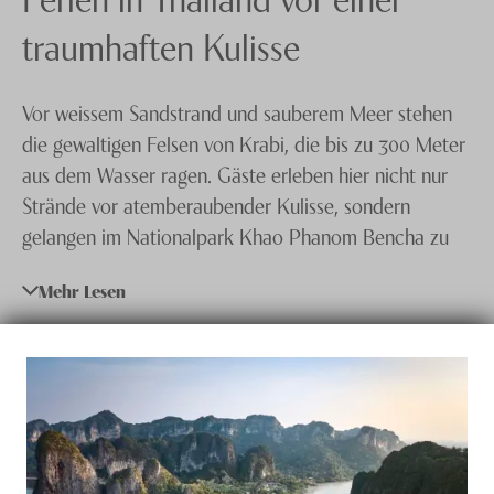
Singapur
Knecht Gruppe
traumhaften Kulisse
Südkorea
AGB
Vor weissem Sandstrand und sauberem Meer stehen
Thailand
Impressum
die gewaltigen Felsen von Krabi, die bis zu 300 Meter
Vietnam
Jobs
aus dem Wasser ragen. Gäste erleben hier nicht nur
Strände vor atemberaubender Kulisse, sondern
gelangen im Nationalpark Khao Phanom Bencha zu
gewaltigen Wasserfällen und spüren die grosse Vielfalt
Mehr Lesen
an Tieren und Pflanzen. Ein Höhepunkt der Stadt
Krabi ist das Höhlensystem der Tiger Caves, die seit
Jahrhunderten die Heimat von Mönchen sind.
Gäste gelangen über 1.237 Stufen zu einer
Kalksteinspitze mit einem spektakulären Ausblick,