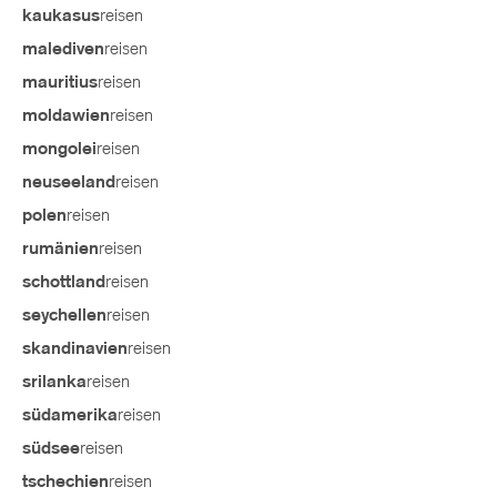
reisen
kaukasus
reisen
malediven
reisen
mauritius
reisen
moldawien
reisen
mongolei
reisen
neuseeland
reisen
polen
reisen
rumänien
reisen
schottland
reisen
seychellen
reisen
skandinavien
reisen
srilanka
reisen
südamerika
reisen
südsee
reisen
tschechien