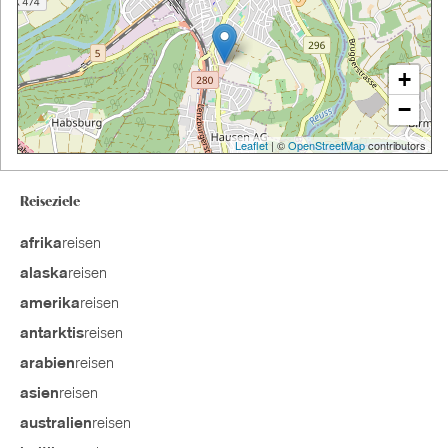
+
−
Leaflet
| ©
OpenStreetMap
contributors
Reiseziele
reisen
afrika
reisen
alaska
reisen
amerika
reisen
antarktis
reisen
arabien
reisen
asien
reisen
australien