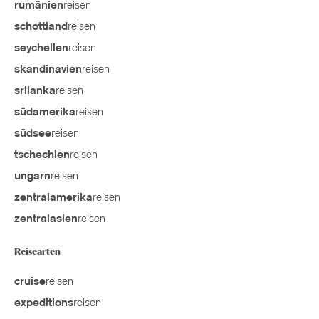
reisen
rumänien
reisen
schottland
reisen
seychellen
reisen
skandinavien
reisen
srilanka
reisen
südamerika
reisen
südsee
reisen
tschechien
reisen
ungarn
reisen
zentralamerika
reisen
zentralasien
Reisearten
reisen
cruise
reisen
expeditions