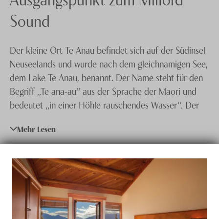
Kauri Coast
Knecht Gruppe
Sound
Lake Tekapo
AGB
Der kleine Ort Te Anau befindet sich auf der Südinsel
Marlborough
Impressum
Neuseelands und wurde nach dem gleichnamigen See,
Marlborough Sounds
Jobs
dem Lake Te Anau, benannt. Der Name steht für den
Begriff „Te ana-au“ aus der Sprache der Maori und
Martinborough
bedeutet „in einer Höhle rauschendes Wasser“. Der
Matauri Bay
Ort befindet sich an der Grenze zum Fiordland-
Mehr Lesen
Napier
Nationalpark. Hauptziel der Gäste ist der Milford
Sound Fjord, eine der bekanntesten
Nelson
Touristenattraktionen Neuseelands.
Queenstown
Rotorua
In Te Anau beginnen und enden auch mehrere
Wanderwege
wie der Kepler Track und per Boot
Taupo