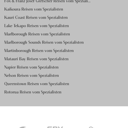
Fox & Franz Josef Gletscher Reisen vom Speziali…
Kaikoura Reisen vom Spezialisten
Kauri Coast Reisen vom Spezialisten
Lake Tekapo Reisen vom Spezialisten
Marlborough Reisen vom Spezialisten
Marlborough Sounds Reisen vom Spezialisten
Martinborough Reisen vom Spezialisten
Matauri Bay Reisen vom Spezialisten
Napier Reisen vom Spezialisten
Nelson Reisen vom Spezialisten
Queenstown Reisen vom Spezialisten
Rotorua Reisen vom Spezialisten