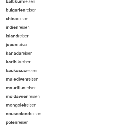
reisen
baltikum
reisen
bulgarien
reisen
china
reisen
indien
reisen
island
reisen
japan
reisen
kanada
reisen
karibik
reisen
kaukasus
reisen
malediven
reisen
mauritius
reisen
moldawien
reisen
mongolei
reisen
neuseeland
reisen
polen