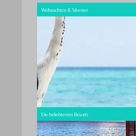
Weihnachten & Silvester
Die beliebtesten Resorts