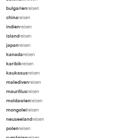
reisen
bulgarien
reisen
china
reisen
indien
reisen
island
reisen
japan
reisen
kanada
reisen
karibik
reisen
kaukasus
reisen
malediven
reisen
mauritius
reisen
moldawien
reisen
mongolei
reisen
neuseeland
reisen
polen