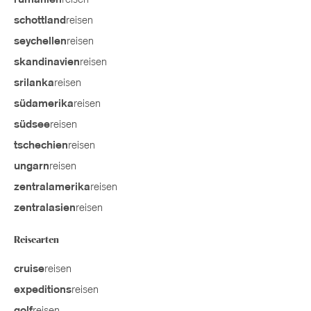
reisen
rumänien
reisen
schottland
reisen
seychellen
reisen
skandinavien
reisen
srilanka
reisen
südamerika
reisen
südsee
reisen
tschechien
reisen
ungarn
reisen
zentralamerika
reisen
zentralasien
Reisearten
reisen
cruise
reisen
expeditions