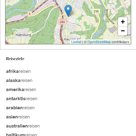
+
−
Leaflet
| ©
OpenStreetMap
contributors
Reiseziele
reisen
afrika
reisen
alaska
reisen
amerika
reisen
antarktis
reisen
arabien
reisen
asien
reisen
australien
reisen
baltikum