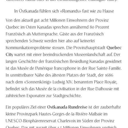
In Ostkanada fühlen sich «Romands» fast wie zu Hause
Von den aktuell gut acht Millionen Einwohnern der Provinz
Quebec im Osten Kanadas sprechen annähernd 80 Prozent
Französisch als Muttersprache. Gäste aus der Französisch
sprechenden Schweiz werden hier also auf keinerlei
Kommunikationsprobleme stossen. Die Provinzhauptstadt
Quebec
City
wartet mit einer beeindruckenden Museenlandschaft auf. Der
langen Geschichte der französischen Besiedlung Kanadas gewidmet
ist das Musée de l’Amérique francophone in der Rue Sainte-Famille.
In unmittelbarer Nähe des ältesten Platzes der Stadt, der 1686
nach dem «Sonnenkönig» Ludwig XIV. benannten Place Royale,
befindet sich das Musée de la civilisation in der Rue Dalhousie mit
zahlreichen Exponaten zur Stadtgeschichte.
Ein populäres Ziel einer
Ostkanada Rundreise
ist der zauberhafte
kleine Provinzpark Hautes-Gorges-de-la-Rivière-Malbaie im
UNESCO-Biosphärenreservat Charlevoix im Süden der Provinz
Quebec. Das mit zurzeit über 1,5 Millionen Einwohnern ungleich