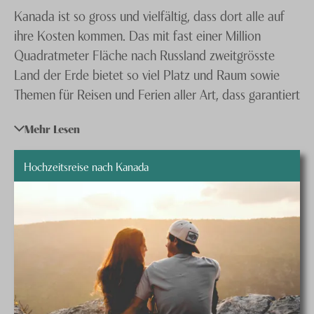
Kanada ist so gross und vielfältig, dass dort alle auf
Knecht Gruppe
ihre Kosten kommen. Das mit fast einer Million
AGB
Quadratmeter Fläche nach Russland zweitgrösste
Land der Erde bietet so viel Platz und Raum sowie
Impressum
Themen für Reisen und Ferien aller Art, dass garantiert
Jobs
jede und jeder an spannenden Fernreisen Interessierte
Mehr Lesen
den passenden Kanada Urlaub findet. Besonders
Kanadas beeindruckende, imposante, majestätische
Hochzeitsreise nach Kanada
und sich schier unendlich bis zum Horizont
erstreckende Landschaften samt ihres riesigen
Reichtums an Fauna, Flora und Naturdenkmälern
begeistern jedes Jahr bis zu über 27 Millionen
ausländische Besucher.
Ganz gleich, welche Art von Kanada Reisen Ihnen