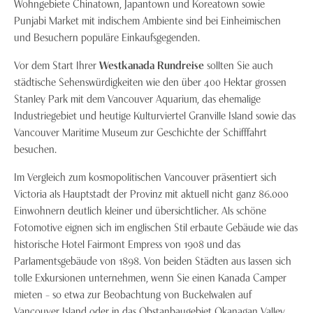
Wohngebiete Chinatown, Japantown und Koreatown sowie
Punjabi Market mit indischem Ambiente sind bei Einheimischen
und Besuchern populäre Einkaufsgegenden.
Vor dem Start Ihrer
Westkanada Rundreise
sollten Sie auch
städtische Sehenswürdigkeiten wie den über 400 Hektar grossen
Stanley Park mit dem Vancouver Aquarium, das ehemalige
Industriegebiet und heutige Kulturviertel Granville Island sowie das
Vancouver Maritime Museum zur Geschichte der Schifffahrt
besuchen.
Im Vergleich zum kosmopolitischen Vancouver präsentiert sich
Victoria als Hauptstadt der Provinz mit aktuell nicht ganz 86.000
Einwohnern deutlich kleiner und übersichtlicher. Als schöne
Fotomotive eignen sich im englischen Stil erbaute Gebäude wie das
historische Hotel Fairmont Empress von 1908 und das
Parlamentsgebäude von 1898. Von beiden Städten aus lassen sich
tolle Exkursionen unternehmen, wenn Sie einen Kanada Camper
mieten – so etwa zur Beobachtung von Buckelwalen auf
Vancouver Island oder in das Obstanbaugebiet Okanagan Valley.