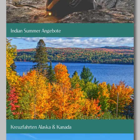
genau am Herzen liegt: Unsere fachkundigen
Kanada
Spezialisten
kennen sich aus und beraten Sie gerne
umfassend bei der individuellen Planung Ihrer Kanada
Ferien. Egal ob Sie
Aktivferien
,
Veloferien
,
Indian Summer Angebote
Wanderferien
,
Winterferien
, wunderbare
Wildlife-
Touren
, Mietwagenrundreisen oder
Zugreisen
planen.
Kreuzfahrten Alaska & Kanada