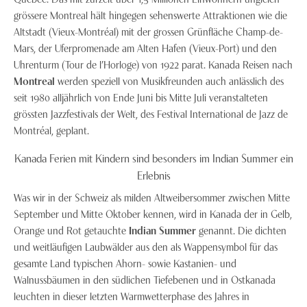
grössere Montreal hält hingegen sehenswerte Attraktionen wie die
Altstadt (Vieux-Montréal) mit der grossen Grünfläche Champ-de-
Mars, der Uferpromenade am Alten Hafen (Vieux-Port) und den
Uhrenturm (Tour de l’Horloge) von 1922 parat. Kanada Reisen nach
Montreal
werden speziell von Musikfreunden auch anlässlich des
seit 1980 alljährlich von Ende Juni bis Mitte Juli veranstalteten
grössten Jazzfestivals der Welt, des Festival International de Jazz de
Montréal, geplant.
Kanada Ferien mit Kindern sind besonders im Indian Summer ein
Erlebnis
Was wir in der Schweiz als milden Altweibersommer zwischen Mitte
September und Mitte Oktober kennen, wird in Kanada der in Gelb,
Orange und Rot getauchte
Indian Summer
genannt. Die dichten
und weitläufigen Laubwälder aus den als Wappensymbol für das
gesamte Land typischen Ahorn- sowie Kastanien- und
Walnussbäumen in den südlichen Tiefebenen und in Ostkanada
leuchten in dieser letzten Warmwetterphase des Jahres in