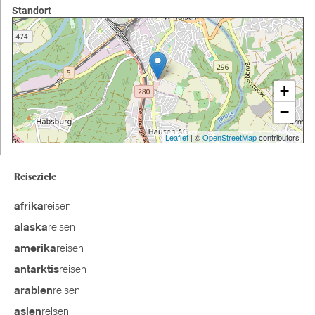
Standort
+
−
Leaflet
| ©
OpenStreetMap
contributors
Reiseziele
reisen
afrika
reisen
alaska
reisen
amerika
reisen
antarktis
reisen
arabien
reisen
asien