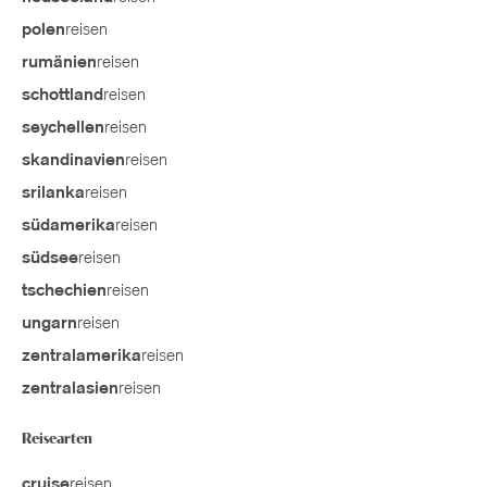
reisen
polen
reisen
rumänien
reisen
schottland
reisen
seychellen
reisen
skandinavien
reisen
srilanka
reisen
südamerika
reisen
südsee
reisen
tschechien
reisen
ungarn
reisen
zentralamerika
reisen
zentralasien
Reisearten
reisen
cruise