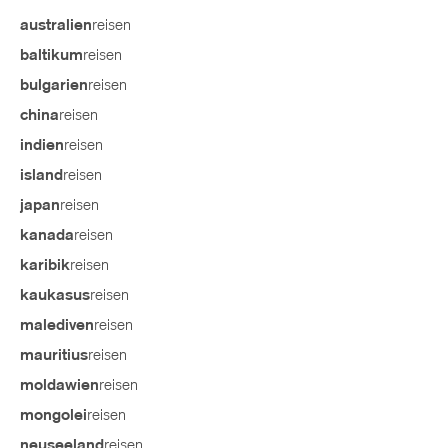
reisen
australien
reisen
baltikum
reisen
bulgarien
reisen
china
reisen
indien
reisen
island
reisen
japan
reisen
kanada
reisen
karibik
reisen
kaukasus
reisen
malediven
reisen
mauritius
reisen
moldawien
reisen
mongolei
reisen
neuseeland