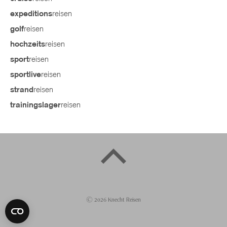
reisen
expeditions
reisen
golf
reisen
hochzeits
reisen
sport
reisen
sportlive
reisen
strand
reisen
trainingslager
©
2026
Knecht Reisen