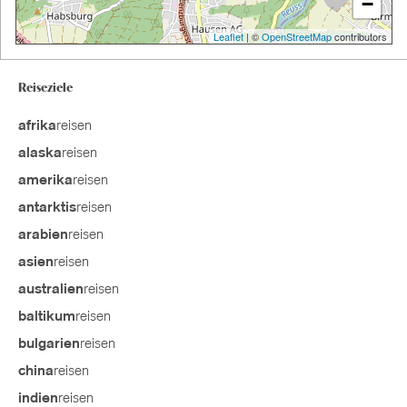
−
Leaflet
| ©
OpenStreetMap
contributors
Reiseziele
reisen
afrika
reisen
alaska
reisen
amerika
reisen
antarktis
reisen
arabien
reisen
asien
reisen
australien
reisen
baltikum
reisen
bulgarien
reisen
china
reisen
indien