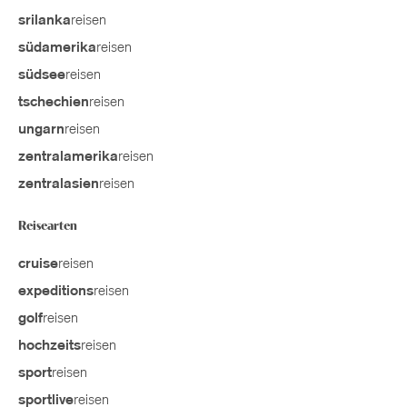
reisen
srilanka
reisen
südamerika
reisen
südsee
reisen
tschechien
reisen
ungarn
reisen
zentralamerika
reisen
zentralasien
Reisearten
reisen
cruise
reisen
expeditions
reisen
golf
reisen
hochzeits
reisen
sport
reisen
sportlive