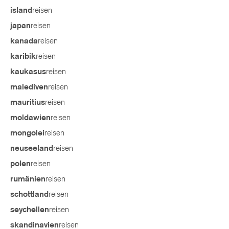
reisen
island
reisen
japan
reisen
kanada
reisen
karibik
reisen
kaukasus
reisen
malediven
reisen
mauritius
reisen
moldawien
reisen
mongolei
reisen
neuseeland
reisen
polen
reisen
rumänien
reisen
schottland
reisen
seychellen
reisen
skandinavien