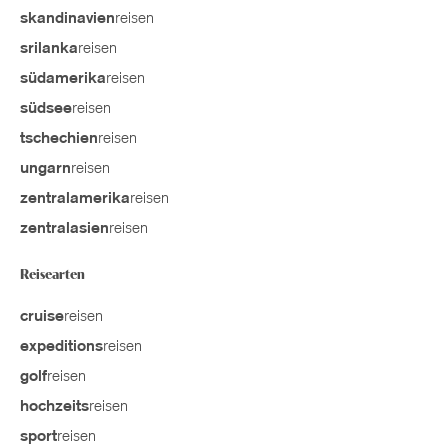
reisen
skandinavien
reisen
srilanka
reisen
südamerika
reisen
südsee
reisen
tschechien
reisen
ungarn
reisen
zentralamerika
reisen
zentralasien
Reisearten
reisen
cruise
reisen
expeditions
reisen
golf
reisen
hochzeits
reisen
sport