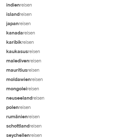
reisen
indien
reisen
island
reisen
japan
reisen
kanada
reisen
karibik
reisen
kaukasus
reisen
malediven
reisen
mauritius
reisen
moldawien
reisen
mongolei
reisen
neuseeland
reisen
polen
reisen
rumänien
reisen
schottland
reisen
seychellen