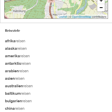
+
−
Leaflet
| ©
OpenStreetMap
contributors
Reiseziele
reisen
afrika
reisen
alaska
reisen
amerika
reisen
antarktis
reisen
arabien
reisen
asien
reisen
australien
reisen
baltikum
reisen
bulgarien
reisen
china