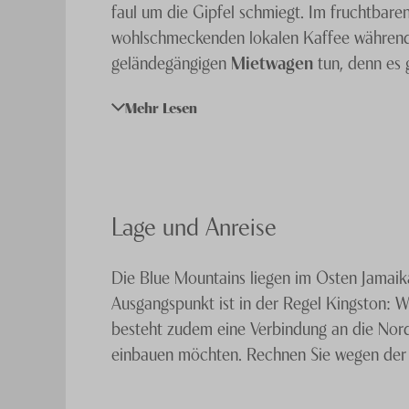
faul um die Gipfel schmiegt. Im fruchtbar
wohlschmeckenden lokalen Kaffee während Ih
geländegängigen
Mietwagen
tun, denn es 
Mehr Lesen
Die Blue Mountains sind ein Paradies für
N
National Park gehört ist Teil der UNESCO W
höchste Gipfel der Region ist der Blue Mou
Reisen
eine anstrengende, aber lohnenswe
Lage und Anreise
Morgenstunden.
Die Blue Mountains liegen im Osten Jamai
Oben angelangt werden Sie nämlich mit etw
Ausgangspunkt ist in der Regel Kingston: 
werden. Das kleine, charmante Gästehaus Fo
besteht zudem eine Verbindung an die Nordos
Peak und ist von einer Kaffeeplantage umge
einbauen möchten. Rechnen Sie wegen der e
Ihnen unsere Jamaika Spezialisten einen