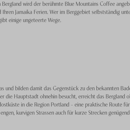
en Bergland wird der berühmte Blue Mountains Coffee angeba
ren Jamaika Ferien. Wer im Berggebiet selbstständig unterw
gibt einige ungeteerte Wege.
aturliebhaber
, die von der vielfältigen Flora und Fauna b
elterbeliste. In der Höhe sind die Temperaturen im Vergle
ntain Peak, der erstaunliche 2256 Meter hoch in den Tropen
rte Wanderung unternehmen möchten, empfehlen wir Ihnen d
kas und bilden damit das Gegenstück zu den bekannten Bad
as Glück einen Sonnenaufgang über dem karibischen Meer er
Wer die Hauptstadt ohnehin besucht, erreicht das Bergland
rres Park Blue Mountain Farm ist eines der Hotels in der R
tküste in die Region Portland – eine praktische Route für a
ben. Ein Restaurant und eine tropische Bar sorgen für ein
ngen, kurvigen Strassen auch für kurze Strecken genügend 
 massgeschneiderten Reiseplan für Ihre Jamaika Ferien.