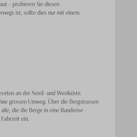
ut – probieren Sie diesen
egs ist, sollte dies nur mit einem
eeindruckt sein werden. Der Blue Mountains
ich zur Küstenregion angenehm kühl. Der
himmel ragt. Falls Sie auf Ihren
Jamaika
en Aufstieg zum Gipfel in den frühen
eorten an der Nord- und Westküste.
leben, den Sie so schnell nicht vergessen
 ohne grossen Umweg. Über die Bergstrassen
egion. Es liegt am Fuss Blue Mountain
lle, die die Berge in eine Rundreise
en entspannten Aufenthalt.
Gerne erstellen
Fahrzeit ein.