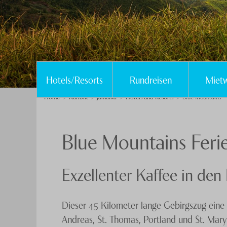
Hotels/Resorts
Rundreisen
Miet
Home
Karibik
Jamaika
Hotels und Resorts
Blue Mountains
Blue Mountains Feri
Exzellenter Kaffee in den
Dieser 45 Kilometer lange Gebirgszug ein
Andreas, St. Thomas, Portland und St. Mar