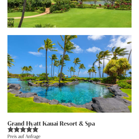
Dschungel, eine Wanderung auf die höchsten Gipfel
der Insel, eine Kanufahrt auf einem der vielen Flüsse
oder auf dem offenen Meer oder ein
Schnorchelausflug in die faszinierende
Unterwasserwelt vor der Küste Kauais. Die
Möglichkeiten sind beinahe endlos, wie Sie die
perfekten Kauai Ferien verbringen können.
Unsere
Spezialisten helfen Ihnen gerne, Ihre Träume wahr
werden zu lassen!
Grand Hyatt Kauai Resort & Spa
Preis auf Anfrage