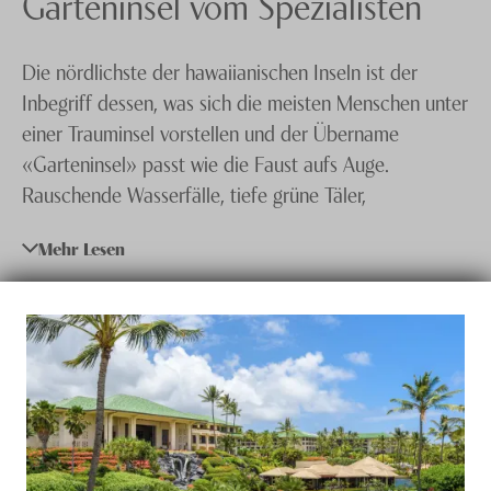
Garteninsel vom Spezialisten
Knecht Gruppe
Die nördlichste der hawaiianischen Inseln ist der
AGB
Inbegriff dessen, was sich die meisten Menschen unter
Impressum
einer Trauminsel vorstellen und der Übername
«Garteninsel» passt wie die Faust aufs Auge.
Jobs
Rauschende Wasserfälle, tiefe grüne Täler,
moosbewachsene Felsen, ein üppiger tropischer
Mehr Lesen
Regenwald und saftige Wiesen finden Sie auf Ihrer
Kauai Reise in Hülle und Fülle. Natürlich aber gehören
zu einer Trauminsel auch bezaubernde Sandstrände,
versteckte Buchten und türkisfarbenes Wasser. In
dieser atemberaubenden Natur können Sie tun, was
immer Ihr Herz begehrt.
Gemütliche Tage am Strand, ein Zipline-Abenteuer im