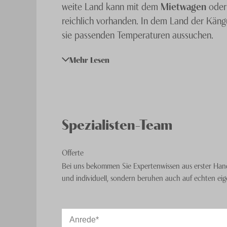
weite Land kann mit dem
Mietwagen
oder
reichlich vorhanden. In dem Land der Käng
sie passenden Temperaturen aussuchen.
Mehr Lesen
Familien mit Babys und Kleinkindern genie
und verraten Ihnen gerne, wo Sie kinderfre
Spezialisten-Team
Offerte
Bei uns bekommen Sie Expertenwissen aus erster Hand
und individuell, sondern beruhen auch auf echten ei