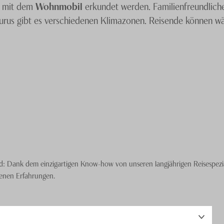
 mit dem
Wohnmobil
erkundet werden. Familienfreundliche
urus gibt es verschiedenen Klimazonen. Reisende können wä
ssen die Ferien an den weissen Stränden. Unsere
Australien 
undliche Unterkünfte finden können.
: Dank dem einzigartigen Know-how von unseren langjährigen Reisespezial
genen Erfahrungen.