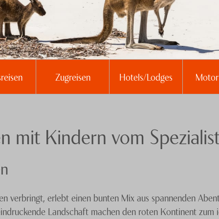
sreisen
Zugreisen
Hotels/Lodges
Moto
en mit Kindern vom Spezialis
en
rien verbringt, erlebt einen bunten Mix aus spannenden Aben
eindruckende Landschaft machen den roten Kontinent zum ide