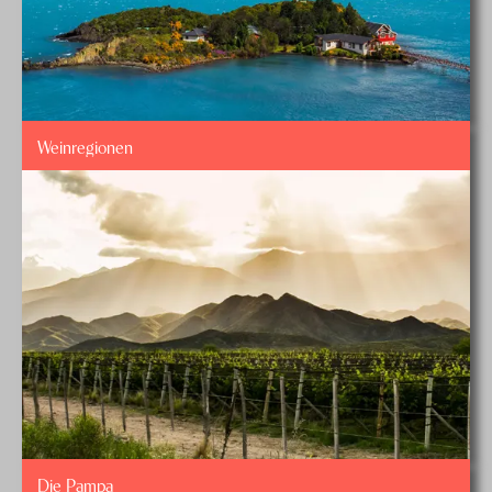
Auch aussergewöhnliche Wünsche können dabei
berücksichtigt werden. Vielleicht möchten Sie wie ein
Gaucho die Argentinien Pampa durchstreifen oder
Ihre Vermählung mit einer Argentinien Hochzeitsreise
krönen?
Weinregionen
Träumen Sie davon, Argentinien Mietwagenrundreisen
zu unternehmen? Weiter gilt das Land als idealer
Ausgangspunkt für Antarktis Kreuzfahrten, die oftmals
von
Ushuaia
aus starten. Ein besonders intensives und
vielfältiges Südamerika-Erlebnis geniessen Sie auf
entspannten, mehrere Länder umfassenden
Argentinien Schiffsreisen. Sprechen Sie unsere
Argentinien Spezialisten an! Sie helfen Ihnen gern,
Ihren Traum einer Argentinien Reise wahr werden zu
Die Pampa
lassen.