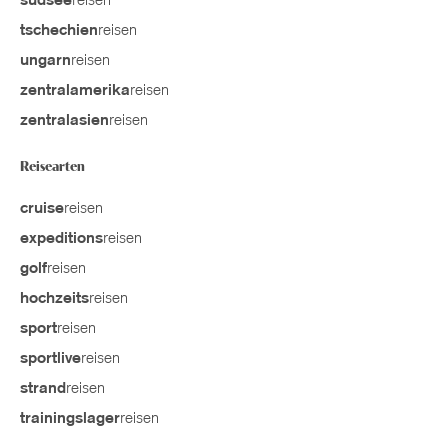
reisen
südsee
reisen
tschechien
reisen
ungarn
reisen
zentralamerika
reisen
zentralasien
Reisearten
reisen
cruise
reisen
expeditions
reisen
golf
reisen
hochzeits
reisen
sport
reisen
sportlive
reisen
strand
reisen
trainingslager