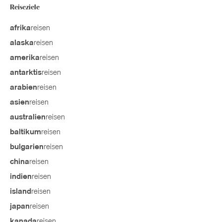
Reiseziele
reisen
afrika
reisen
alaska
reisen
amerika
reisen
antarktis
reisen
arabien
reisen
asien
reisen
australien
reisen
baltikum
reisen
bulgarien
reisen
china
reisen
indien
reisen
island
reisen
japan
reisen
kanada