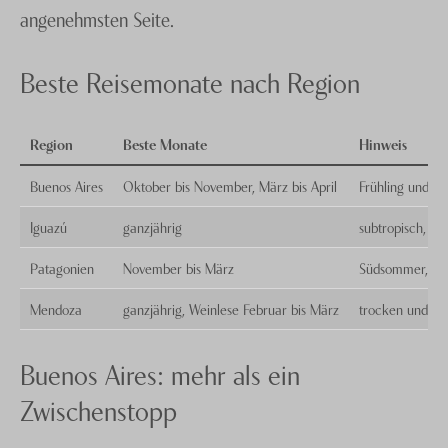
angenehmsten Seite.
Beste Reisemonate nach Region
Region
Beste Monate
Hinweis
Buenos Aires
Oktober bis November, März bis April
Frühling und He
Iguazú
ganzjährig
subtropisch, s
Patagonien
November bis März
Südsommer, lan
Mendoza
ganzjährig, Weinlese Februar bis März
trocken und so
Buenos Aires: mehr als ein
Zwischenstopp