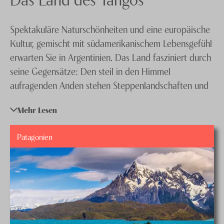
Peru
Knecht Gruppe
Spektakuläre Naturschönheiten und eine europäische
Uruguay
AGB
Kultur, gemischt mit südamerikanischem Lebensgefühl
Impressum
erwarten Sie in Argentinien. Das Land fasziniert durch
seine Gegensätze: Den steil in den Himmel
Jobs
aufragenden Anden stehen Steppenlandschaften und
moderne Städte entgegen. Kulturinteressierte und
Mehr Lesen
Naturliebhaber finden in Argentinien ideale
Bedingungen für ihre Kultur- oder Aktivferien. Um
Patagonien
optimal von Ihren Argentinien Ferien zu profitieren,
sollten Sie die Planung erfahrenen Spezialisten
anvertrauen. Unsere Experten stellen Ihnen gern ein
Angebot für eine massgeschneiderte Argentinien Reise
ganz nach Ihrem Geschmack zusammen.