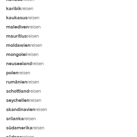
reisen
karibik
reisen
kaukasus
reisen
malediven
reisen
mauritius
reisen
moldawien
reisen
mongolei
reisen
neuseeland
reisen
polen
reisen
rumänien
reisen
schottland
reisen
seychellen
reisen
skandinavien
reisen
srilanka
reisen
südamerika