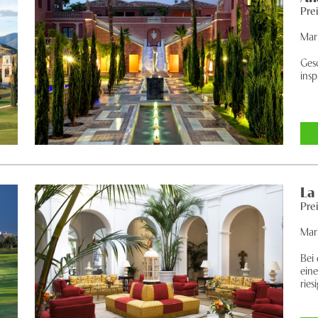
Pre
Mar
Ges
insp
La
Pre
Mar
Bei
eine
riesi