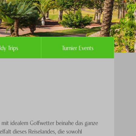
dy Trips
Turnier Events
rt mit idealem Golfwetter beinahe das ganze
lfalt dieses Reiselandes, die sowohl