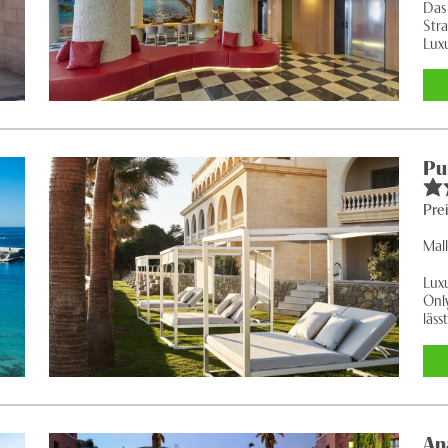
Das 
Str
Luxu
Pu
Pre
Mal
Lux
Only
lässt
An