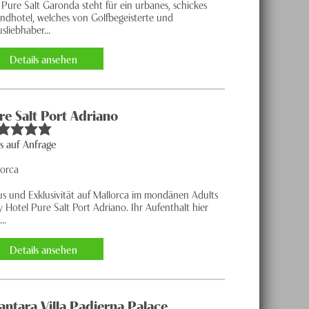
Pure Salt Garonda steht für ein urbanes, schickes
andhotel, welches von Golfbegeisterte und
sliebhaber...
Details ansehen
re Salt Port Adriano
is auf Anfrage
lorca
us und Exklusivität auf Mallorca im mondänen Adults
 Hotel Pure Salt Port Adriano. Ihr Aufenthalt hier
...
Details ansehen
antara Villa Padierna Palace