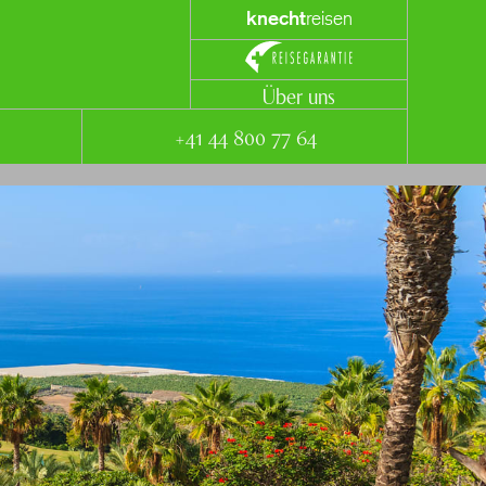
knecht
reisen
Über uns
+41 44 800 77 64