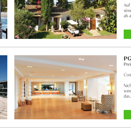
Auf
süs
als 
PG
Pre
Cos
Nich
son
das..