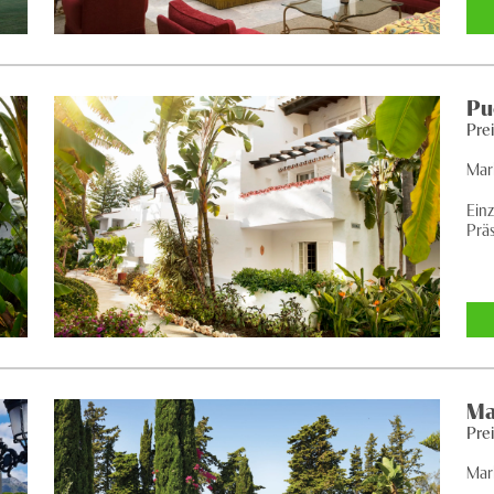
Pu
Pre
Mar
Einz
Präs
Ma
Pre
Mar