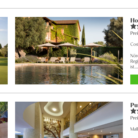
Ho
Pre
Cos
Nör
Reg
ist...
Pu
Pre
Mal