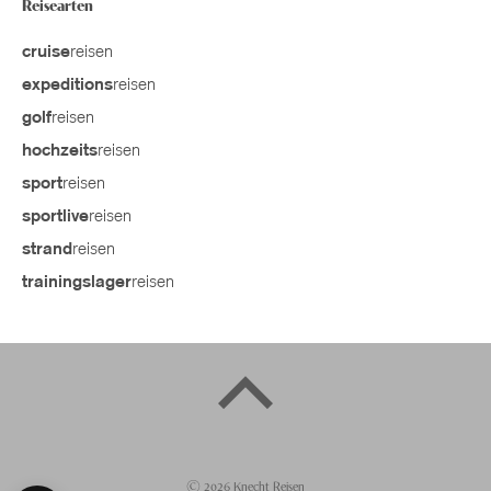
Reisearten
reisen
cruise
reisen
expeditions
reisen
golf
reisen
hochzeits
reisen
sport
reisen
sportlive
reisen
strand
reisen
trainingslager
©
2026
Knecht Reisen