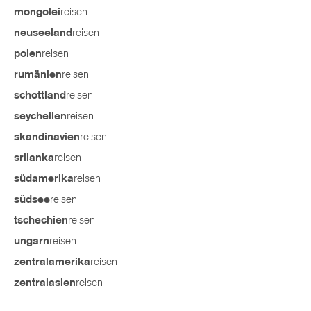
reisen
mongolei
reisen
neuseeland
reisen
polen
reisen
rumänien
reisen
schottland
reisen
seychellen
reisen
skandinavien
reisen
srilanka
reisen
südamerika
reisen
südsee
reisen
tschechien
reisen
ungarn
reisen
zentralamerika
reisen
zentralasien