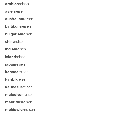
reisen
arabien
reisen
asien
reisen
australien
reisen
baltikum
reisen
bulgarien
reisen
china
reisen
indien
reisen
island
reisen
japan
reisen
kanada
reisen
karibik
reisen
kaukasus
reisen
malediven
reisen
mauritius
reisen
moldawien