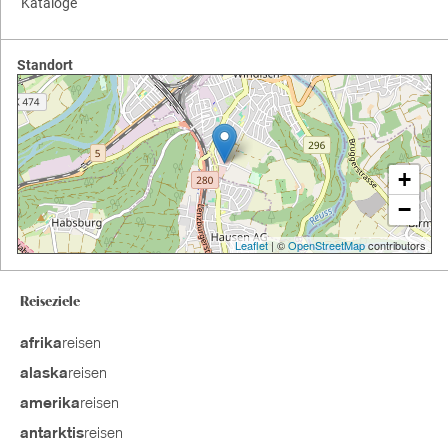
Kataloge
Standort
+
−
Leaflet
| ©
OpenStreetMap
contributors
Reiseziele
reisen
afrika
reisen
alaska
reisen
amerika
reisen
antarktis