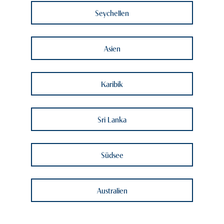
Südamerika
Seychellen
Südsee
Asien
Zentralamerika
Zentralasien
Karibik
Sri Lanka
Südsee
Australien