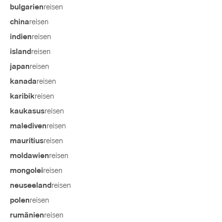
reisen
bulgarien
reisen
china
reisen
indien
reisen
island
reisen
japan
reisen
kanada
reisen
karibik
reisen
kaukasus
reisen
malediven
reisen
mauritius
reisen
moldawien
reisen
mongolei
reisen
neuseeland
reisen
polen
reisen
rumänien