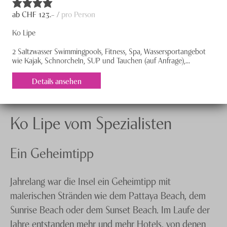
ab CHF
123
.– /
pro Person
Ko Lipe
2 Saltzwasser Swimmingpools, Fitness, Spa, Wassersportangebot
wie Kajak, Schnorcheln, SUP und Tauchen (auf Anfrage),...
Details ansehen
Ko Lipe vom Spezialisten
Ein Geheimtipp
Jahrelang war die Insel ein Geheimtipp mit
malerischen Stränden wie dem Pattaya Beach, dem
Sunrise Beach oder dem Sunset Beach. Im Laufe der
Jahre entstanden mehr und mehr Hotels, von denen