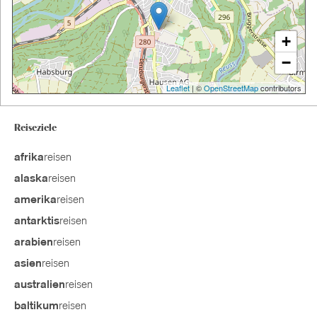
+
−
Leaflet
| ©
OpenStreetMap
contributors
Reiseziele
reisen
afrika
reisen
alaska
reisen
amerika
reisen
antarktis
reisen
arabien
reisen
asien
reisen
australien
reisen
baltikum