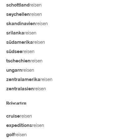
reisen
schottland
reisen
seychellen
reisen
skandinavien
reisen
srilanka
reisen
südamerika
reisen
südsee
reisen
tschechien
reisen
ungarn
reisen
zentralamerika
reisen
zentralasien
Reisearten
reisen
cruise
reisen
expeditions
reisen
golf