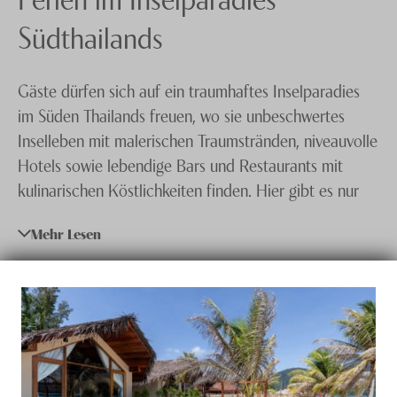
Singapur
Knecht Gruppe
Südthailands
Südkorea
AGB
Gäste dürfen sich auf ein traumhaftes Inselparadies
Thailand
Impressum
im Süden Thailands freuen, wo sie unbeschwertes
Vietnam
Jobs
Inselleben mit malerischen Traumstränden, niveauvolle
Hotels sowie lebendige Bars und Restaurants mit
kulinarischen Köstlichkeiten finden. Hier gibt es nur
wenig Strassenverkehr, weshalb sich die kleine Insel
Mehr Lesen
am besten via Moped erkunden lässt. Fragen Sie
unsere
Spezialisten für Thailand
, die Ihnen gerne ein
unverbindliches Angebot für Ihre Reise nach Koh Lipe
unterbreiten.