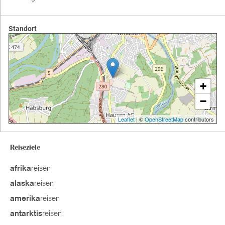
Standort
+
−
Leaflet
| ©
OpenStreetMap
contributors
Reiseziele
reisen
afrika
reisen
alaska
reisen
amerika
reisen
antarktis