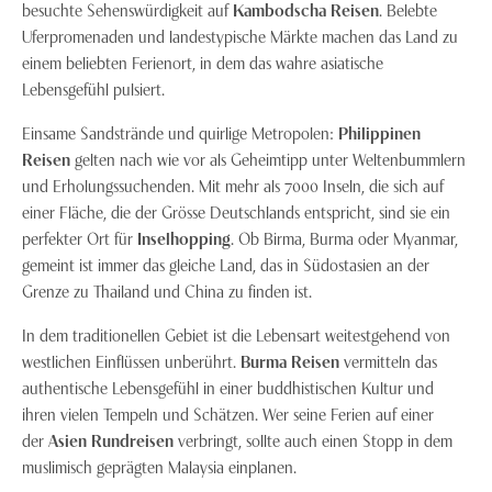
besuchte Sehenswürdigkeit auf
Kambodscha Reisen
. Belebte
Uferpromenaden und landestypische Märkte machen das Land zu
einem beliebten Ferienort, in dem das wahre asiatische
Lebensgefühl pulsiert.
Einsame Sandstrände und quirlige Metropolen:
Philippinen
Reisen
gelten nach wie vor als Geheimtipp unter Weltenbummlern
und Erholungssuchenden. Mit mehr als 7000 Inseln, die sich auf
einer Fläche, die der Grösse Deutschlands entspricht, sind sie ein
perfekter Ort für
Inselhopping
. Ob Birma, Burma oder Myanmar,
gemeint ist immer das gleiche Land, das in Südostasien an der
Grenze zu Thailand und China zu finden ist.
In dem traditionellen Gebiet ist die Lebensart weitestgehend von
westlichen Einflüssen unberührt.
Burma Reisen
vermitteln das
authentische Lebensgefühl in einer buddhistischen Kultur und
ihren vielen Tempeln und Schätzen. Wer seine Ferien auf einer
der
Asien Rundreisen
verbringt, sollte auch einen Stopp in dem
muslimisch geprägten Malaysia einplanen.