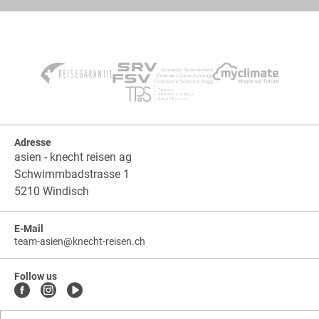
Adresse
asien - knecht reisen ag
Schwimmbadstrasse 1
5210 Windisch
E-Mail
team-asien
@
knecht-reisen.ch
knecht-
.
knecht-
reisen.ch
.
reisen.ch.team-
Follow us
asien