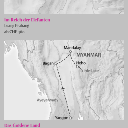
Im Reich der Elefanten
Luang Prabang
ab CHF
480
Das Goldene Land