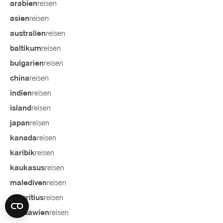
reisen
arabien
reisen
asien
reisen
australien
reisen
baltikum
reisen
bulgarien
reisen
china
reisen
indien
reisen
island
reisen
japan
reisen
kanada
reisen
karibik
reisen
kaukasus
reisen
malediven
reisen
mauritius
reisen
moldawien