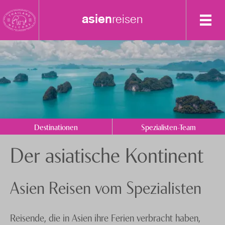
asien
reisen
Destinationen
Spezialisten-Team
Bali
Burma
+41 41 729 14 05
Hongkong
Anfrage senden
Destinationen
Spezialisten-Team
Indonesien
Über uns
Der asiatische Kontinent
Kambodscha
Feedback
knecht
reisen
Laos
Events
Asien Reisen vom Spezialisten
Malaysia
Nachhaltigkeit
Philippinen
Reisende, die in Asien ihre Ferien verbracht haben,
Datenschutz