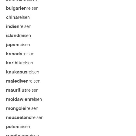
reisen
bulgarien
reisen
china
reisen
indien
reisen
island
reisen
japan
reisen
kanada
reisen
karibik
reisen
kaukasus
reisen
malediven
reisen
mauritius
reisen
moldawien
reisen
mongolei
reisen
neuseeland
reisen
polen