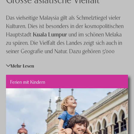
Rundreisen
Singapur
Knecht Gruppe
Gruppenreisen
Das vielseitige Malaysia gilt als Schmelztiegel vieler
Südkorea
AGB
Mietwagen
Kulturen. Dies ist besonders in der kosmopolitischen
Thailand
Impressum
Hauptstadt
Kuala Lumpur
und im schönen Melaka
zu spüren. Die Vielfalt des Landes zeigt sich auch in
Vietnam
Jobs
seiner Geografie und Natur. Dazu gehören 5'000
Kilometer Küste, mehr als 200 Inseln, die angenehm
Mehr Lesen
temperierten
Cameron Highlands
und die
traumhaften Sandstrände der Inseln: Pulau Langkawi
Ferien mit Kindern
(Hauptinsel der Inselgruppe Langkawi), Perhentian
Islands, Penang mit der Stadt Georgetown und nicht
zu vergessen Borneo mit seinen Kulturschätzen,
Vulkanen und dem artenreichen Regenwald. Unsere
erfahrenen Malaysia
Spezialisten
stellen Ihnen gern
ein persönliches Programm für Malaysia Ferien