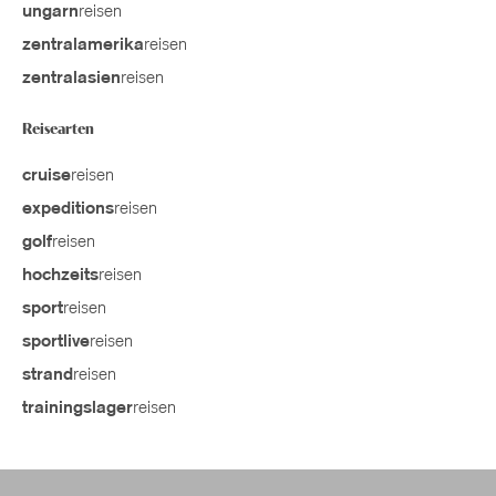
reisen
ungarn
reisen
zentralamerika
reisen
zentralasien
Reisearten
reisen
cruise
reisen
expeditions
reisen
golf
reisen
hochzeits
reisen
sport
reisen
sportlive
reisen
strand
reisen
trainingslager