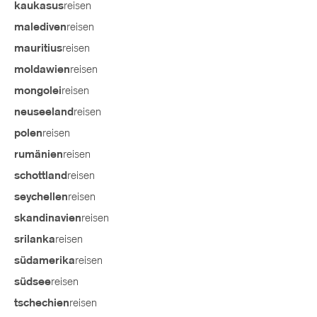
reisen
kaukasus
reisen
malediven
reisen
mauritius
reisen
moldawien
reisen
mongolei
reisen
neuseeland
reisen
polen
reisen
rumänien
reisen
schottland
reisen
seychellen
reisen
skandinavien
reisen
srilanka
reisen
südamerika
reisen
südsee
reisen
tschechien