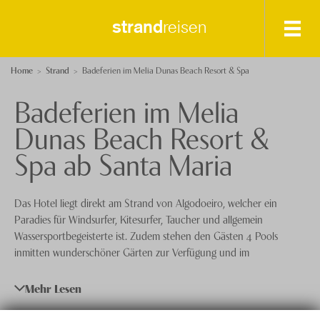
strand
reisen
Destinationen
Home
Strand
Badeferien im Melia Dunas Beach Resort & Spa
Badeferien im Melia
Spezialisten-Team
Ägypten
Dunas Beach Resort &
Deutschland
+41 56 460 00 02
Spa ab Santa Maria
Griechenland
Anfrage senden
Italien
Über uns
Das Hotel liegt direkt am Strand von Algodoeiro, welcher ein
Kapverden
Paradies für Windsurfer, Kitesurfer, Taucher und allgemein
Feedback
knecht
reisen
Wassersportbegeisterte ist. Zudem stehen den Gästen 4 Pools
Kroatien
Events
inmitten wunderschöner Gärten zur Verfügung und im
entspannenden YHI Spa kommen Körper und Seele wieder in
Malta
Nachhaltigkeit
Einklang. Verschiedene Restaurants und Bars verwöhnen Sie mit
Mehr Lesen
kulinarischen Köstlichkeiten und aktive Gäste kommen auf den
Portugal
Datenschutz
Tennisplätzen, beim Beachvolleyball oder einem Tanzkurs auf ihre