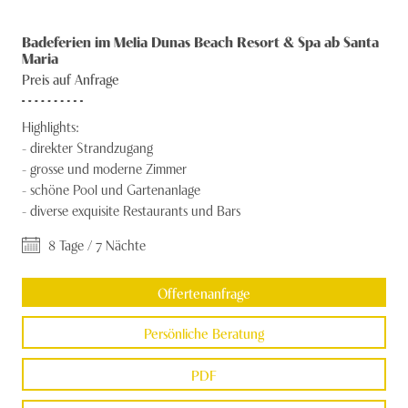
Kosten. Die modernen und geräumigen Zimmer sind in hellen
Spanien
Knecht Gruppe
Farben gehalten und passen perfekt zur sonnigen Stimmung im
Badeferien im Melia Dunas Beach Resort & Spa ab Santa
Türkei
Maria
AGB
gesamten Resort.
Preis auf Anfrage
Zypern
Impressum
Highlights:
Jobs
-
direkter Strandzugang
-
grosse und moderne Zimmer
-
schöne Pool und Gartenanlage
-
diverse exquisite Restaurants und Bars
8 Tage / 7 Nächte
Offertenanfrage
Persönliche Beratung
PDF