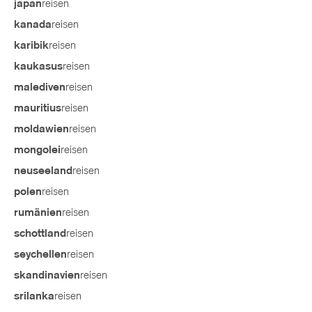
reisen
japan
reisen
kanada
reisen
karibik
reisen
kaukasus
reisen
malediven
reisen
mauritius
reisen
moldawien
reisen
mongolei
reisen
neuseeland
reisen
polen
reisen
rumänien
reisen
schottland
reisen
seychellen
reisen
skandinavien
reisen
srilanka