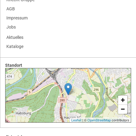
AGB
Impressum
Jobs
Aktuelles
Kataloge
Standort
+
−
Leaflet
| ©
OpenStreetMap
contributors