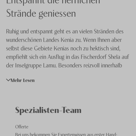
Ruanda
Knecht Gruppe
Strände geniessen
Südafrika
AGB
Ruhig und entspannt geht es an vielen Stränden des
Tansania & Sansibar
Impressum
wunderschönen Landes Kenia zu. Wenn Ihnen aber
Uganda
Jobs
selbst diese Gebiete Kenias noch zu hektisch sind,
empfiehlt sich ein Ausflug in das Fischerdorf Shela auf
Zambia & Zimbabwe
der Inselgruppe Lamu. Besonders reizvoll innerhalb
dieses Archipels ist die Insel Lamu, welcher die
Mehr Lesen
gesamte Gruppe ihren Namen verdankt. Im Gegensatz
zu ihrer Nachbarinsel Manda, über die Sie nach Lamu
gelangen können, gibt es dort nämlich keine wilden
Tiere, was dafür sorgt, dass ein Aufenthalt auf ihr ein
Spezialisten-Team
wahrlich erholsames Unterfangen ist.
Offerte
Bei uns bekommen Sie Expertenwissen aus erster Hand: