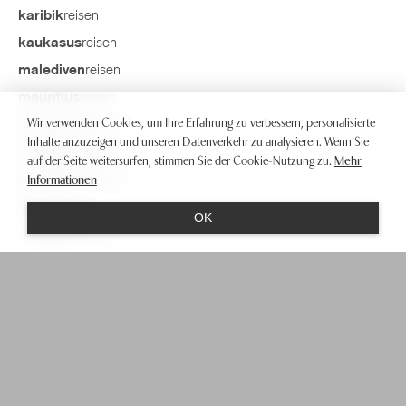
reisen
karibik
reisen
kaukasus
reisen
malediven
reisen
mauritius
Wir verwenden Cookies, um Ihre Erfahrung zu verbessern, personalisierte
reisen
moldawien
Inhalte anzuzeigen und unseren Datenverkehr zu analysieren. Wenn Sie
reisen
mongolei
auf der Seite weitersurfen, stimmen Sie der Cookie-Nutzung zu.
Mehr
Informationen
reisen
neuseeland
reisen
polen
OK
reisen
rumänien
reisen
schottland
reisen
seychellen
reisen
skandinavien
reisen
srilanka
reisen
südamerika
reisen
südsee