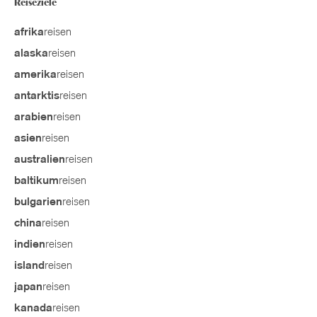
Reiseziele
reisen
afrika
reisen
alaska
reisen
amerika
reisen
antarktis
reisen
arabien
reisen
asien
reisen
australien
reisen
baltikum
reisen
bulgarien
reisen
china
reisen
indien
reisen
island
reisen
japan
reisen
kanada