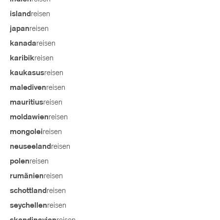
reisen
island
reisen
japan
reisen
kanada
reisen
karibik
reisen
kaukasus
reisen
malediven
reisen
mauritius
reisen
moldawien
reisen
mongolei
reisen
neuseeland
reisen
polen
reisen
rumänien
reisen
schottland
reisen
seychellen