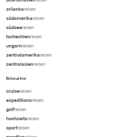
reisen
skandinavien
reisen
srilanka
reisen
südamerika
reisen
südsee
reisen
tschechien
reisen
ungarn
reisen
zentralamerika
reisen
zentralasien
Reisearten
reisen
cruise
reisen
expeditions
reisen
golf
reisen
hochzeits
reisen
sport