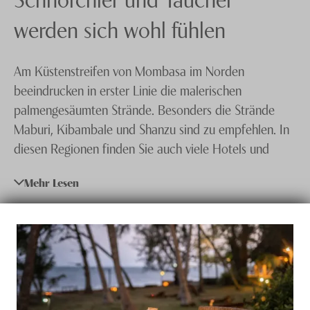
Ruanda
Knecht Gruppe
werden sich wohl fühlen
Südafrika
AGB
Am Küstenstreifen von Mombasa im Norden
Tansania & Sansibar
Impressum
beeindrucken in erster Linie die malerischen
Uganda
Jobs
palmengesäumten Strände. Besonders die Strände
Maburi, Kibambale und Shanzu sind zu empfehlen. In
Zambia & Zimbabwe
diesen Regionen finden Sie auch viele Hotels und
Resorts in jeder Preisklasse. Mombasa Nord ist auch
Mehr Lesen
bei Schnorchlern und Tauchern sehr beliebt, es gibt
hier eine bunte und schillernde Unterwasserwelt. Das
Wasser ist nur selten kälter als 20 °C. Bei Ebbe
können Sie wunderschöne Spaziergänge unternehmen.
Mombasa Nord Reisen sind Ferien im Paradies.
Unsere
Spezialisten
beraten Sie sehr gerne und
beantworten Ihnen alle offenen Fragen.