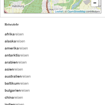
−
Leaflet
| ©
OpenStreetMap
contributors
Reiseziele
reisen
afrika
reisen
alaska
reisen
amerika
reisen
antarktis
reisen
arabien
reisen
asien
reisen
australien
reisen
baltikum
reisen
bulgarien
reisen
china
reisen
indien