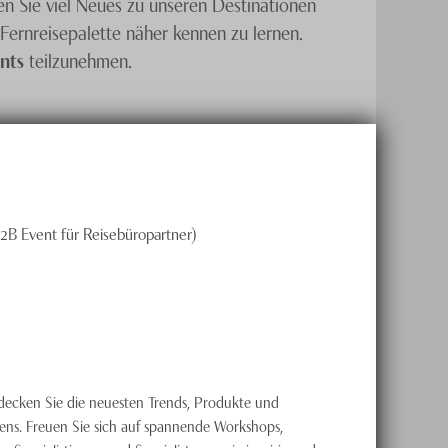
en Sie viel Neues zu unseren Destinationen
Fernreisepalette näher kennen zu lernen.
nts
teilzunehmen.
B2B Event für Reisebüropartner)
tdecken Sie die neuesten Trends, Produkte und
sens. Freuen Sie sich auf spannende Workshops,