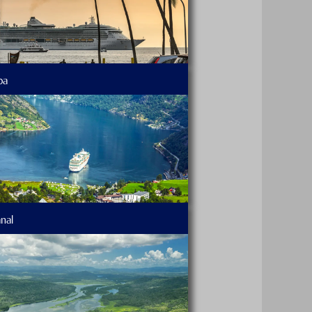
pa
nal