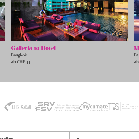
Galleria 10 Hotel
M
Bangkok
Ba
ab CHF
44
ab