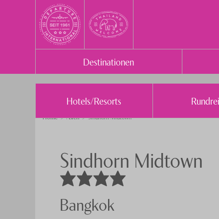
Destinationen
Hotels/Resorts
Rundre
Home
Asien
Sindhorn Midtown
Sindhorn Midtown
Bangkok