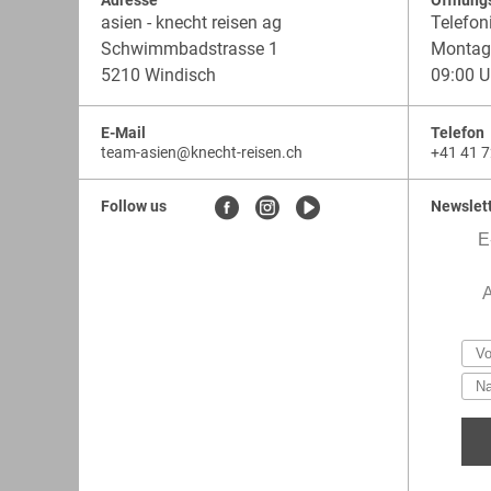
Adresse
Öffnung
asien - knecht reisen ag
Telefon
Schwimmbadstrasse 1
Montag 
5210 Windisch
09:00 U
E-Mail
Telefon
team-asien
@
knecht-reisen.ch
+41 41 7
knecht-
.
knecht-
reisen.ch
.
reisen.ch.team-
Follow us
Newslet
asien