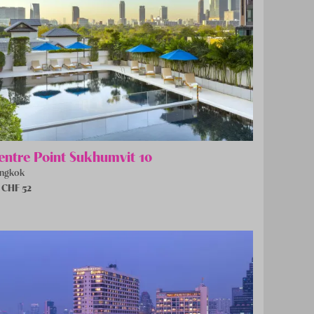
entre Point Sukhumvit 10
ngkok
 CHF
52