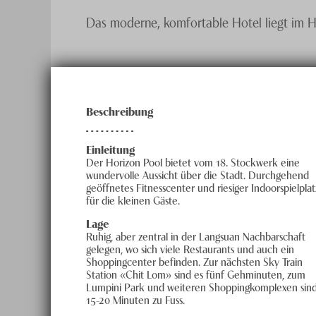
Das moderne, komfortable Hotel liegt im He
Beschreibung
Einleitung
Der Horizon Pool bietet vom 18. Stockwerk eine
wundervolle Aussicht über die Stadt. Durchgehend
geöffnetes Fitnesscenter und riesiger Indoor­spiel­plat
für die kleinen Gäste.
Lage
Ruhig, aber zentral in der Langsuan Nach­­barschaft
gelegen, wo sich viele Res­tau­­rants und auch ein
Shoppingcenter befinden. Zur nächsten Sky Train
Station «Chit Lom» sind es fünf Gehminuten, zum
Lumpini Park und weiteren Shopping­komplexen sind
15-20 Mi­nu­ten zu Fuss.