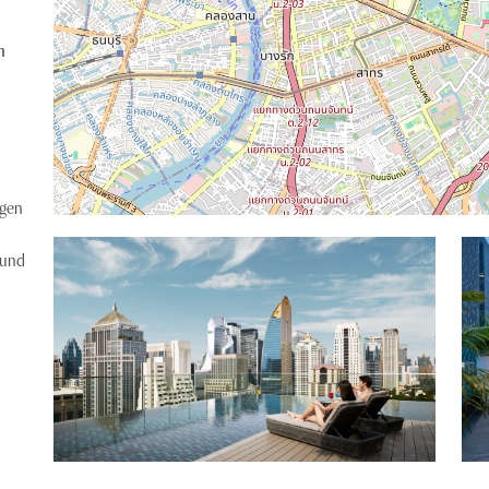
m
e
igen
 und