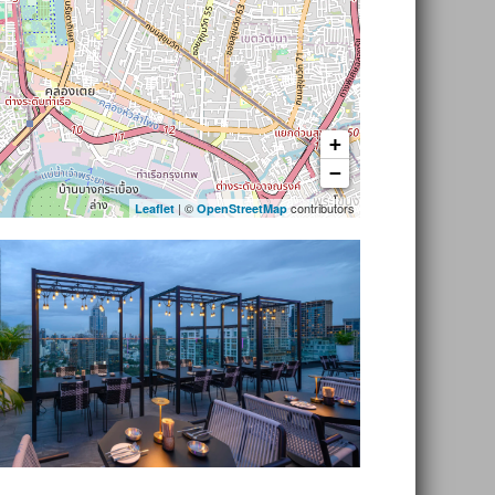
+
−
| ©
contributors
Leaflet
OpenStreetMap