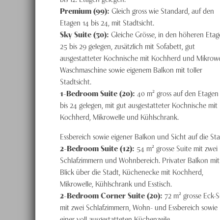
Premium (99):
Gleich gross wie Standard, auf den
Etagen 14 bis 24, mit Stadtsicht.
Sky Suite (30):
Gleiche Grösse, in den höheren Eta
25 bis 29 gelegen, zusätzlich mit Sofa­­bett, gut
ausgestatteter Kochnische mit Kochherd und Mikrowe
Wasch­maschine sowie eigenem Balkon mit toller
Stadtsicht.
1-Bedroom Suite (20):
40 m² gross auf den Etagen
bis 24 gelegen, mit gut ausgestatteter Kochnische mit
Kochherd, Mikrowelle und Kühl­schrank.
Essbereich sowie eigener Bal­kon und Sicht auf die Sta
2-Bedroom Suite (12):
54 m² grosse Suite mit zwei
Schlafzimmern und Wohnbereich. Privater Balkon mit
Blick über die Stadt, Küchenecke mit Kochherd,
Mikrowelle, Kühlschrank und Esstisch.
2-Bedroom Corner Suite (20):
72 m² grosse Eck-S
mit zwei Schlafzimmern, Wohn- und Essbereich sowie
einer voll ausgestatteten Küchenzeile.