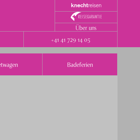
knecht
reisen
Über uns
+41 41 729 14 05
etwagen
Badeferien