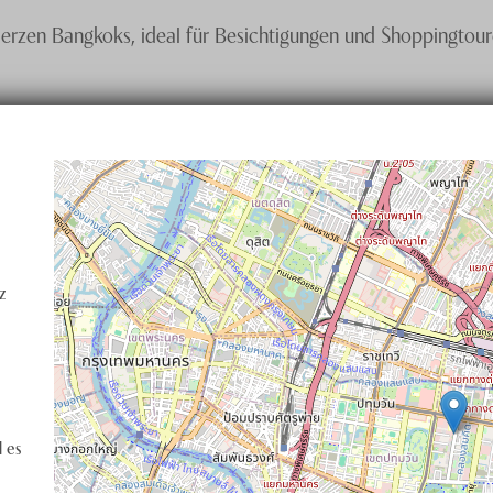
rzen Bangkoks, ideal für Besichtigungen und Shoppingtouren 
z
 es