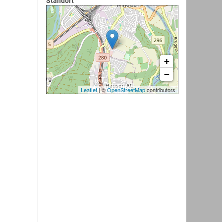
Standort
+
−
Leaflet
| ©
OpenStreetMap
contributors