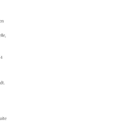
gen
lle,
 4
dt.
uite