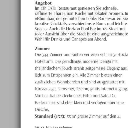
Angebot
Im «Tr. EAT» Restaurant ge­nies­sen Sie schnelle,
raffinierte Thai-Fusion-­Küche mit lokalen Aromen. I
«Rhumba», der gemütlichen Lobby Bar erwarten Sie
kreative Cocktails, verschiedenste Rums und leichte
Snacks. Auch die Horizon Pool Bar im 18. Stock mit
toller Aus­sicht über die Stadt ist eine ausgezeichnet
Wahl für Drinks und Canapés am Abend.
Zimmer
Die 344 Zimmer und Suiten verteilen sich im 31-stöck
Hotel­turm. Das geradlinige, moderne Design mit
thailändischem Touch strahlt zeitgemässe Ele­ganz aus
lädt zum Entspannen ein. Alle Zimmer bieten einen
zusätzlichen Wohn­bereich und sind ausgestattet mit
Klimaanla­­ge, Fernseher, Telefon, gratis Internetzugang,
Minibar, Kaffee-/Teekocher, Föhn und Safe. Die
Badezimmer sind eher klein und verfügen über eine
Dusche.
Standard (153):
33 m² grosse Zimmer auf den 4.
bis 12. Etagen gelegen.