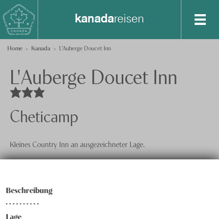
kanada
reisen
Destinationen
Home
Kanada
L'Auberge Doucet Inn
L'Auberge Doucet Inn
Spezialisten-Team
Alberta
Atlantikkanada
+41 41 729 14 10
British Columbia
Anfrage senden
Cheticamp
Ontario
Über uns
Kleines Country Inn an ausgezeichneter Lage.
Québec
Feedback
knecht
reisen
Vancouver Island
Events
Beschreibung
Nachhaltigkeit
Datenschutz
Lage