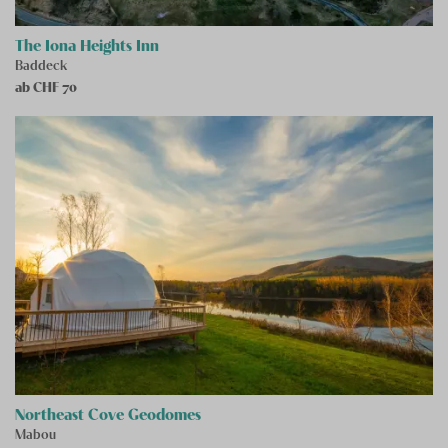
The Iona Heights Inn
Baddeck
ab CHF
70
Northeast Cove Geodomes
Mabou