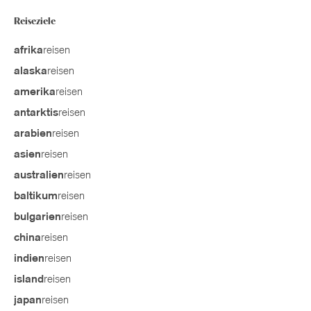
Reiseziele
reisen
afrika
reisen
alaska
reisen
amerika
reisen
antarktis
reisen
arabien
reisen
asien
reisen
australien
reisen
baltikum
reisen
bulgarien
reisen
china
reisen
indien
reisen
island
reisen
japan