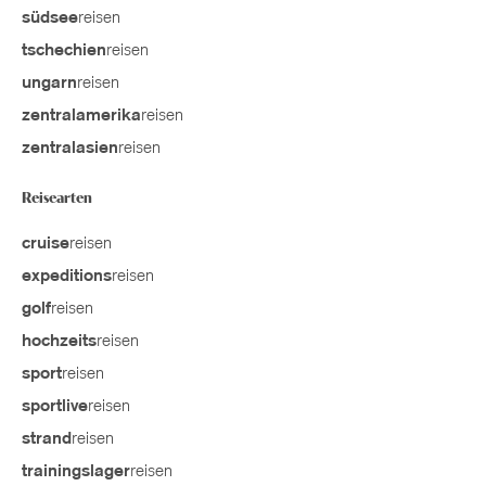
reisen
südsee
reisen
tschechien
reisen
ungarn
reisen
zentralamerika
reisen
zentralasien
Reisearten
reisen
cruise
reisen
expeditions
reisen
golf
reisen
hochzeits
reisen
sport
reisen
sportlive
reisen
strand
reisen
trainingslager