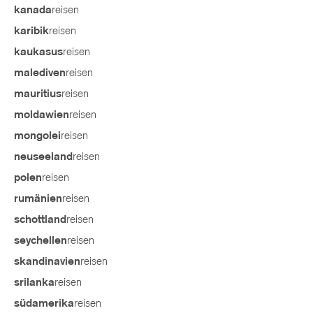
reisen
kanada
reisen
karibik
reisen
kaukasus
reisen
malediven
reisen
mauritius
reisen
moldawien
reisen
mongolei
reisen
neuseeland
reisen
polen
reisen
rumänien
reisen
schottland
reisen
seychellen
reisen
skandinavien
reisen
srilanka
reisen
südamerika