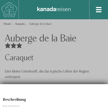
kanada
reisen
Destinationen
Home
Kanada
Auberge de la Baie
Auberge de la Baie
Spezialisten-Team
Alberta
Atlantikkanada
+41 41 729 14 10
British Columbia
Anfrage senden
Caraquet
Ontario
Über uns
Eine kleine Unterkunft, die das typische Leben der Region
Québec
Feedback
knecht
reisen
verkörpert.
Vancouver Island
Events
Nachhaltigkeit
Beschreibung
Datenschutz