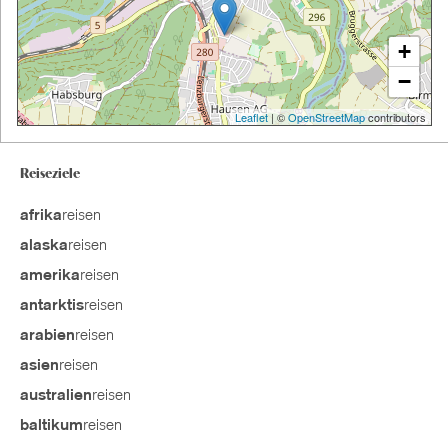
+
−
Leaflet
| ©
OpenStreetMap
contributors
Reiseziele
reisen
afrika
reisen
alaska
reisen
amerika
reisen
antarktis
reisen
arabien
reisen
asien
reisen
australien
reisen
baltikum