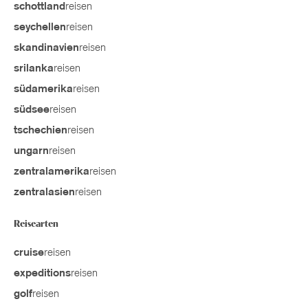
reisen
schottland
reisen
seychellen
reisen
skandinavien
reisen
srilanka
reisen
südamerika
reisen
südsee
reisen
tschechien
reisen
ungarn
reisen
zentralamerika
reisen
zentralasien
Reisearten
reisen
cruise
reisen
expeditions
reisen
golf