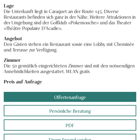
Lage
Knecht Gruppe
Die Unterkunft liegt in Caraquet an der Route 145. Diverse
Restaurants befinden sich ganz in der Nähe. Weitere Attraktionen in
AGB
der Umgebung sind der Golfklub «Pokemouche» und das Theater
«Théâtre Populaire D'Acadie».
Impressum
Angebot
Den Gästen stehen ein Restaurant sowie eine Lobby mit Cheminée
Jobs
und Terrasse zur Verfügung.
Zimmer
Die 50 gemütlich eingerichteten Zimmer sind mit den notwendigen
Annehmlichkeiten ausgestattet. WLAN gratis
Preis auf Anfrage
Offertenanfrage
Persönliche Beratung
PDF
Einem Freund senden