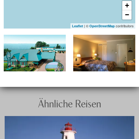
+
−
| ©
contributors
Leaflet
OpenStreetMap
Ähnliche Reisen