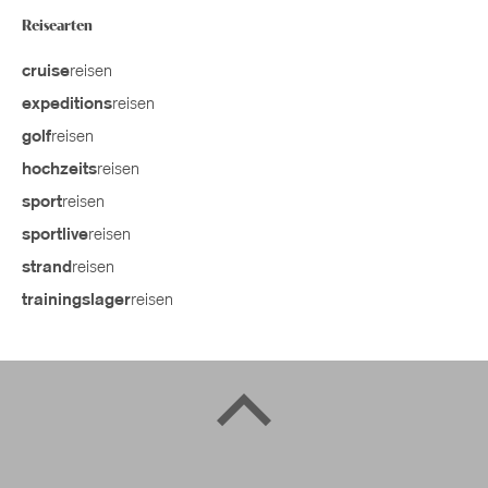
Reisearten
reisen
cruise
reisen
expeditions
reisen
golf
reisen
hochzeits
reisen
sport
reisen
sportlive
reisen
strand
reisen
trainingslager