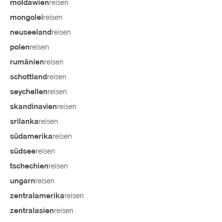
reisen
moldawien
reisen
mongolei
reisen
neuseeland
reisen
polen
reisen
rumänien
reisen
schottland
reisen
seychellen
reisen
skandinavien
reisen
srilanka
reisen
südamerika
reisen
südsee
reisen
tschechien
reisen
ungarn
reisen
zentralamerika
reisen
zentralasien