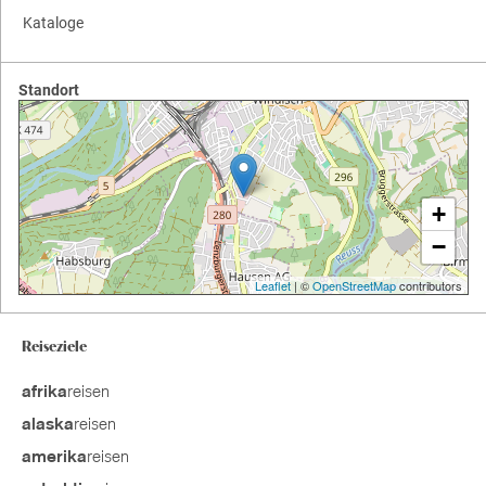
Kataloge
Standort
+
−
Leaflet
| ©
OpenStreetMap
contributors
Reiseziele
reisen
afrika
reisen
alaska
reisen
amerika