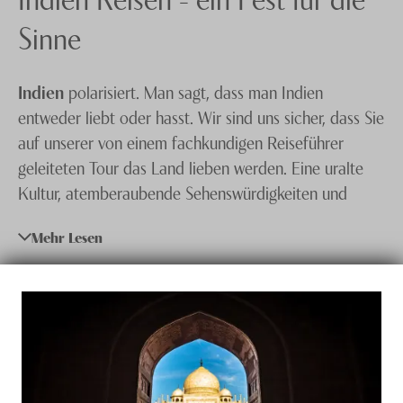
Knecht Gruppe
Sinne
AGB
Indien
polarisiert. Man sagt, dass man Indien
Impressum
entweder liebt oder hasst. Wir sind uns sicher, dass Sie
Jobs
auf unserer von einem fachkundigen Reiseführer
geleiteten Tour das Land lieben werden. Eine uralte
Kultur, atemberaubende Sehenswürdigkeiten und
vielfältige Naturschönheiten warten nur darauf, von
Mehr Lesen
Ihnen entdeckt zu werden. Es ist unmöglich, alle
Wunder dieses Landes auf einmal zu besuchen und
deshalb haben wir verschiedene themenorientierte
Reisen für Sie zusammengestellt. Unsere
Indien
Spezialisten
beraten Sie gern, welches die für Sie und
Ihre Interessen optimal geeignete Tour ist.