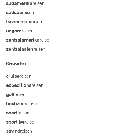
reisen
südamerika
reisen
südsee
reisen
tschechien
reisen
ungarn
reisen
zentralamerika
reisen
zentralasien
Reisearten
reisen
cruise
reisen
expeditions
reisen
golf
reisen
hochzeits
reisen
sport
reisen
sportlive
reisen
strand