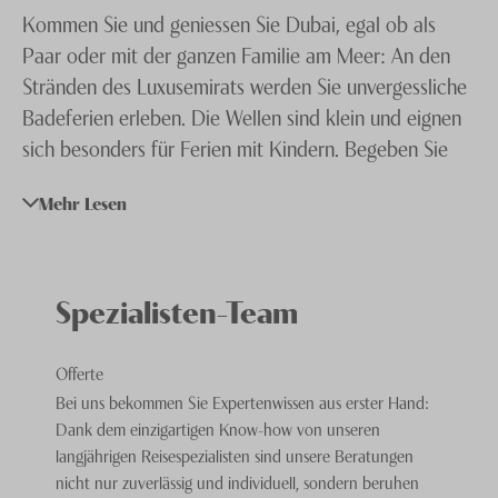
Kommen Sie und geniessen Sie Dubai, egal ob als
Knecht Gruppe
Paar oder mit der ganzen Familie am Meer: An den
AGB
Stränden des Luxusemirats werden Sie unvergessliche
Badeferien erleben. Die Wellen sind klein und eignen
Impressum
sich besonders für Ferien mit Kindern. Begeben Sie
Jobs
sich an den Barasti Beach mit seinen Strandbars oder
Mehr Lesen
geniessen Sie den Burj Al Arab Beach, den perfekten
Strand für jeden Badegast. Entdecken Sie die
Unterwasserwelt des Persischen Golfs und residieren
Sie in stilvollen Zimmern und Suiten der vielen
Spezialisten-Team
Dubai
Hotels
mit traumhaften Ausblicken auf das weite
Meer.
Offerte
Bei uns bekommen Sie Expertenwissen aus erster Hand:
Dank dem einzigartigen Know-how von unseren
Verbinden Sie Ihre Badeferien mit einem
Ausflug in
langjährigen Reisespezialisten sind unsere Beratungen
die Wüste
oder besuchen Sie einen der vielen
nicht nur zuverlässig und individuell, sondern beruhen