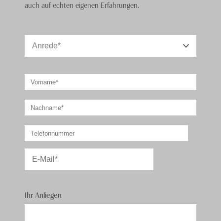
Freizeit- oder Wasserparks. Entspannen Sie auf
auch auf echten eigenen Erfahrungen.
Lebanon Island, einer der World Islands, wo Sie einen
herrlichen Ausblick auf die Skyline Dubais haben.
Geniessen Sie Dubai Aufenthalt am Al Sufouh Beach
oder dem Anantara Beach. Gönnen Sie sich im Spa
Ihres Hotels eine Auszeit für Körper und Seele.
Besuchen Sie abends eines der Restaurants, wo Sie
einen ereignisreichen Tag bei hervorragendem Essen
und einem Glas Rotwein ausklingen können. Unsere
Arabien Spezialisten
helfen Ihnen bei der Auswahl
an Aktivitäten und beraten Sie für Ihre perfekten
Badeferien in Dubai.
Ihr Anliegen