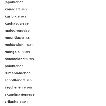
reisen
japan
reisen
kanada
reisen
karibik
reisen
kaukasus
reisen
malediven
reisen
mauritius
reisen
moldawien
reisen
mongolei
reisen
neuseeland
reisen
polen
reisen
rumänien
reisen
schottland
reisen
seychellen
reisen
skandinavien
reisen
srilanka