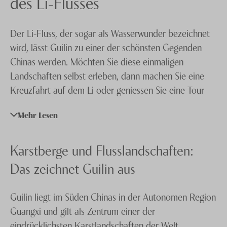
des Li-Flusses
Knecht Gruppe
Der Li-Fluss, der sogar als Wasserwunder bezeichnet
AGB
wird, lässt Guilin zu einer der schönsten Gegenden
Impressum
Chinas werden. Möchten Sie diese einmaligen
Landschaften selbst erleben, dann machen Sie eine
Jobs
Kreuzfahrt auf dem Li oder geniessen Sie eine Tour
auf einem der traditionellen Bambusboote. Viele
Mehr Lesen
Gäste unternehmen auch Wanderungen vom Neun-
Pferde-Hügel bei Yangdi nach Xingping. Finden Sie
sich dort früh morgens zum Sonnenaufgang oder
Karstberge und Flusslandschaften:
abends zum Sonnenuntergang ein, dürfen Sie sich auf
Das zeichnet Guilin aus
traumhaft schöne Schnappschüsse für Ihr Fotoalbum
freuen.
Guilin liegt im Süden Chinas in der Autonomen Region
Guangxi und gilt als Zentrum einer der
Unsere
Spezialisten
stehen Ihnen beratend zur Seite
eindrücklichsten Karstlandschaften der Welt.