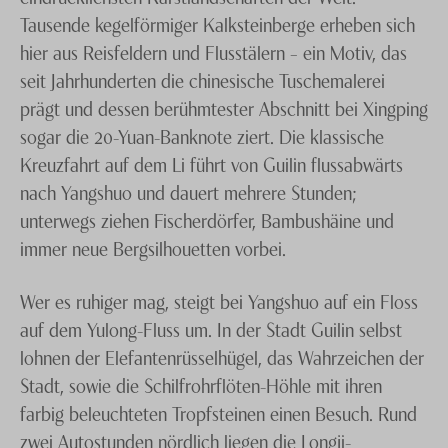
und helfen Ihnen bei Ihren Ferien in den Landschaften
Tausende kegelförmiger Kalksteinberge erheben sich
des Wasserwunders im Reich der Mitte.
hier aus Reisfeldern und Flusstälern – ein Motiv, das
seit Jahrhunderten die chinesische Tuschemalerei
prägt und dessen berühmtester Abschnitt bei Xingping
sogar die 20-Yuan-Banknote ziert. Die klassische
Kreuzfahrt auf dem Li führt von Guilin flussabwärts
nach Yangshuo und dauert mehrere Stunden;
unterwegs ziehen Fischerdörfer, Bambushäine und
immer neue Bergsilhouetten vorbei.
Wer es ruhiger mag, steigt bei Yangshuo auf ein Floss
auf dem Yulong-Fluss um. In der Stadt Guilin selbst
lohnen der Elefantenrüsselhügel, das Wahrzeichen der
Stadt, sowie die Schilfrohrflöten-Höhle mit ihren
farbig beleuchteten Tropfsteinen einen Besuch. Rund
zwei Autostunden nördlich liegen die Longji-