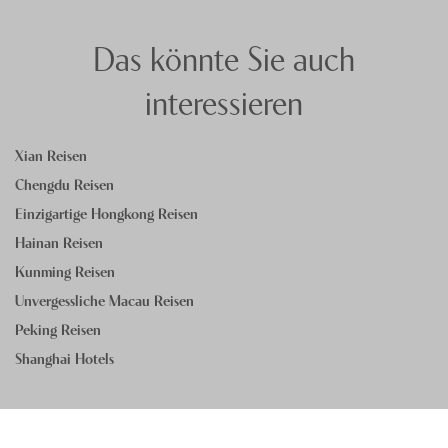
erschliessen lässt und die Wege zwischen den
Sehenswürdigkeiten kurz sind.
Das könnte Sie auch
interessieren
Xian Reisen
Chengdu Reisen
Einzigartige Hongkong Reisen
Hainan Reisen
Kunming Reisen
Unvergessliche Macau Reisen
Peking Reisen
Shanghai Hotels