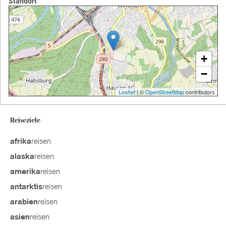
Standort
+
−
Leaflet
| ©
OpenStreetMap
contributors
Reiseziele
reisen
afrika
reisen
alaska
reisen
amerika
reisen
antarktis
reisen
arabien
reisen
asien