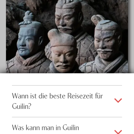
Wann ist die beste Reisezeit für
Guilin?
Als angenehmste Reisemonate gelten Frühling und Herbst.
Was kann man in Guilin
Von etwa April bis Juni ist die Landschaft am grünsten, dann