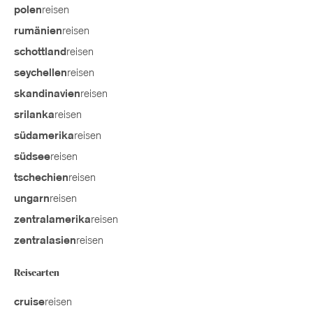
reisen
polen
reisen
rumänien
reisen
schottland
reisen
seychellen
reisen
skandinavien
reisen
srilanka
reisen
südamerika
reisen
südsee
reisen
tschechien
reisen
ungarn
reisen
zentralamerika
reisen
zentralasien
Reisearten
reisen
cruise