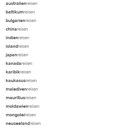
reisen
australien
reisen
baltikum
reisen
bulgarien
reisen
china
reisen
indien
reisen
island
reisen
japan
reisen
kanada
reisen
karibik
reisen
kaukasus
reisen
malediven
reisen
mauritius
reisen
moldawien
reisen
mongolei
reisen
neuseeland