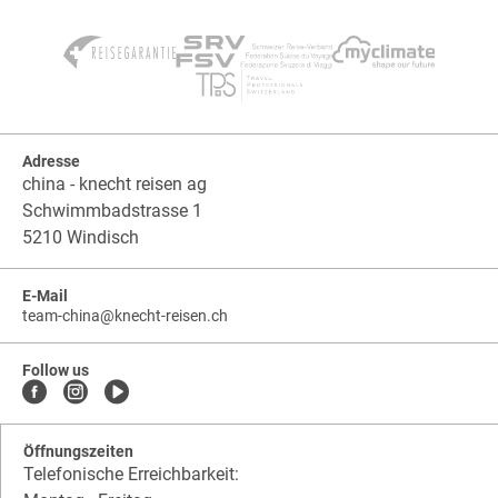
Adresse
china - knecht reisen ag
Schwimmbadstrasse 1
5210 Windisch
E-Mail
team-china
@
knecht-reisen.ch
knecht-
.
knecht-
reisen.ch
.
reisen.ch.team-
Follow us
china
Öffnungszeiten
Telefonische Erreichbarkeit: