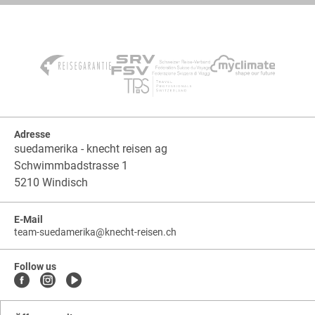
Adresse
suedamerika - knecht reisen ag
Schwimmbadstrasse 1
5210 Windisch
E-Mail
team-suedamerika
@
knecht-reisen.ch
knecht-
.
knecht-
reisen.ch
.
reisen.ch.team-
Follow us
suedamerika