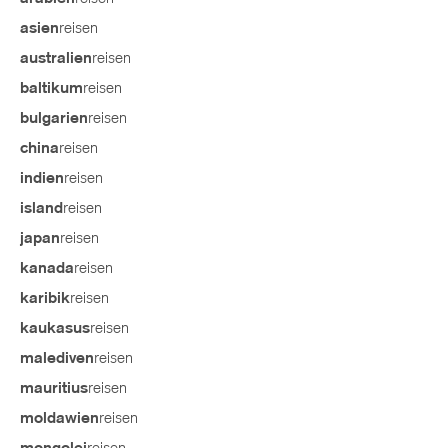
reisen
asien
reisen
australien
reisen
baltikum
reisen
bulgarien
reisen
china
reisen
indien
reisen
island
reisen
japan
reisen
kanada
reisen
karibik
reisen
kaukasus
reisen
malediven
reisen
mauritius
reisen
moldawien