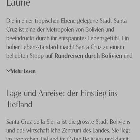
Laune
Peru
Knecht Gruppe
Uruguay
Die in einer tropischen Ebene gelegene Stadt Santa
AGB
Cruz ist eine der Metropolen von Bolivien und
Impressum
beeindruckt durch ihr entspanntes Lebensgefühl. Ein
hoher Lebensstandard macht Santa Cruz zu einem
Jobs
beliebten Stopp auf
Rundreisen durch Bolivien
und
sorgt dafür, dass es ein Vergnügen ist, diese Stadt am
Mehr Lesen
Fluss Pirai zu durchstreifen. Zahlreiche
Sehenswürdigkeiten wie die zum UNESCO-
Weltkulturerbe gehörende Jesuitenmission und die
Lage und Anreise: der Einstieg ins
Festung von Samaipata sind neben einladenden
Tiefland
Hotels die Hauptgründe für einen Besuch dieser Stadt
in der Nähe des Amazonas. Kontaktieren Sie für
Santa Cruz de la Sierra ist die grösste Stadt Boliviens
weitere Informationen gerne
unsere Spezialisten
!
und das wirtschaftliche Zentrum des Landes. Sie liegt
im tropischen Tiefland im Osten Boliviens und damit