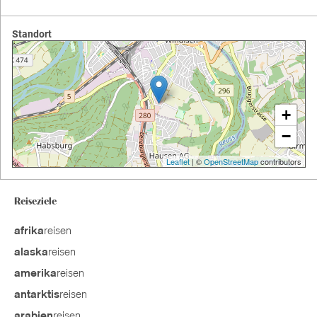
Standort
+
−
Leaflet
| ©
OpenStreetMap
contributors
Reiseziele
reisen
afrika
reisen
alaska
reisen
amerika
reisen
antarktis
reisen
arabien