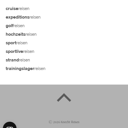
reisen
cruise
reisen
expeditions
reisen
golf
reisen
hochzeits
reisen
sport
reisen
sportlive
reisen
strand
reisen
trainingslager
©
2026
Knecht Reisen