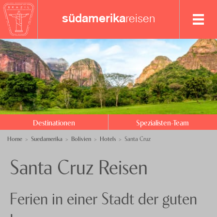
südamerika
reisen
Destinationen
Spezialisten-Team
Argentinien
Bolivien
+41 41 729 14 19
Brasilien
Anfrage senden
Destinationen
Spezialisten-Team
Chile
Über uns
Home
Suedamerika
Bolivien
Hotels
Santa Cruz
Ecuador
Feedback
knecht
reisen
Santa Cruz Reisen
Guyanas
Events
Kolumbien
Nachhaltigkeit
Ferien in einer Stadt der guten
Paraguay
Datenschutz