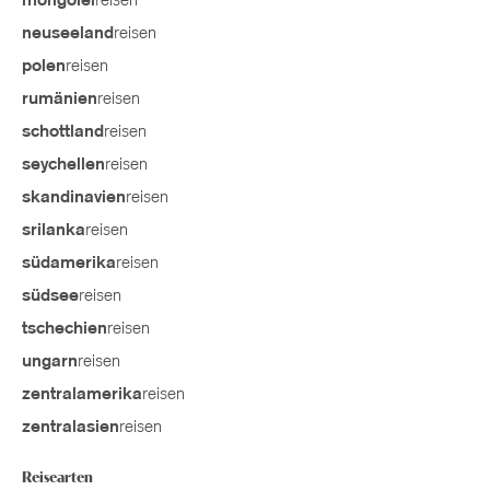
reisen
mongolei
reisen
neuseeland
reisen
polen
reisen
rumänien
reisen
schottland
reisen
seychellen
reisen
skandinavien
reisen
srilanka
reisen
südamerika
reisen
südsee
reisen
tschechien
reisen
ungarn
reisen
zentralamerika
reisen
zentralasien
Reisearten