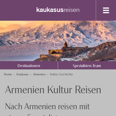
kaukasus
reisen
Destinationen
Spezialisten-Team
Armenien
Aserbaidschan
+41 41 729 14 22
Georgien
Anfrage senden
Destinationen
Spezialisten-Team
Über uns
Home
Kaukasus
Armenien
Kultur Geschichte
Feedback
knecht
reisen
Armenien Kultur Reisen
Events
Nachhaltigkeit
Nach Armenien reisen mit
Datenschutz