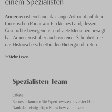
einem Spezialisten
Knecht Gruppe
Armenien
ist ein Land, das lange Zeit nicht auf dem
AGB
touristischen Radar war. Ein kleines Land, dessen
Impressum
Geschichte bewegend ist und viele Menschen bewegt
hat. Armenien ist aber auch von einer Schönheit, die
Jobs
das Historische schnell in den Hintergrund treten
lässt. Das prägende Merkmal ist der Kaukasus, das
Mehr Lesen
Land liegt auf einer durchschnittlichen Höhe von 1'800
Metern über dem Meeresspiegel und seine Wirtschaft,
die Kultur und vor allem das alltägliche Leben der
Menschen haben sich nach diesem Bild geformt.
Spezialisten-Team
Offerte
Das Gebirgsland hat eine Menge zu bieten, vor allem
Bei uns bekommen Sie Expertenwissen aus erster Hand:
auf einer geplanten und
geführten Reise
verpassen
Dank dem einzigartigen Know-how von unseren
die Reisenden garantiert keines der diversen