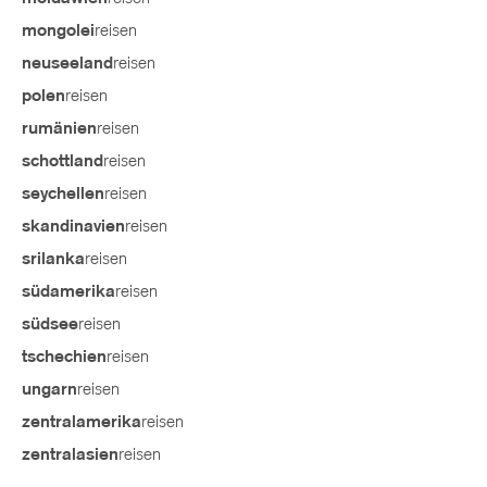
reisen
mongolei
reisen
neuseeland
reisen
polen
reisen
rumänien
reisen
schottland
reisen
seychellen
reisen
skandinavien
reisen
srilanka
reisen
südamerika
reisen
südsee
reisen
tschechien
reisen
ungarn
reisen
zentralamerika
reisen
zentralasien