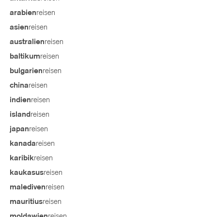
reisen
arabien
reisen
asien
reisen
australien
reisen
baltikum
reisen
bulgarien
reisen
china
reisen
indien
reisen
island
reisen
japan
reisen
kanada
reisen
karibik
reisen
kaukasus
reisen
malediven
reisen
mauritius
reisen
moldawien