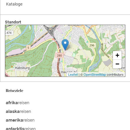
Kataloge
Standort
+
−
Leaflet
| ©
OpenStreetMap
contributors
Reiseziele
reisen
afrika
reisen
alaska
reisen
amerika
reisen
antarktis