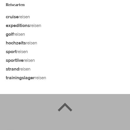
Reisearten
reisen
cruise
reisen
expeditions
reisen
golf
reisen
hochzeits
reisen
sport
reisen
sportlive
reisen
strand
reisen
trainingslager