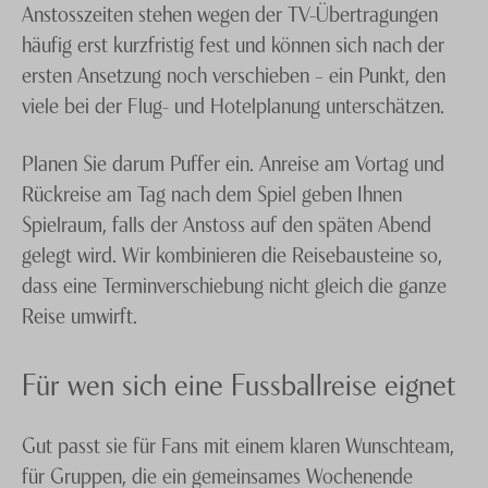
wollen Sie mit Ihrer Familie ein entspanntes
Anstosszeiten stehen wegen der TV-Übertragungen
Wochenende in einer europäischen Metropole
häufig erst kurzfristig fest und können sich nach der
verbringen, bei dem ein Matchbesuch nur einer von
ersten Ansetzung noch verschieben – ein Punkt, den
vielen Höhepunkten sein soll? Auch dafür ist
viele bei der Flug- und Hotelplanung unterschätzen.
Knecht
Sportreisen
der verlässliche Partner an Ihrer Seite.
Planen Sie darum Puffer ein. Anreise am Vortag und
Rufen Sie uns an und wir unterbreiten Ihnen sehr
Rückreise am Tag nach dem Spiel geben Ihnen
gerne einen massgeschneiderten Sportlive
Spielraum, falls der Anstoss auf den späten Abend
Reisevorschlag.
gelegt wird. Wir kombinieren die Reisebausteine so,
dass eine Terminverschiebung nicht gleich die ganze
Reise umwirft.
Für wen sich eine Fussballreise eignet
Gut passt sie für Fans mit einem klaren Wunschteam,
für Gruppen, die ein gemeinsames Wochenende