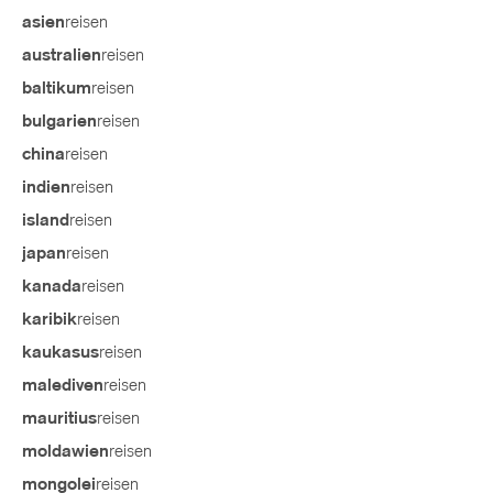
reisen
asien
reisen
australien
reisen
baltikum
reisen
bulgarien
reisen
china
reisen
indien
reisen
island
reisen
japan
reisen
kanada
reisen
karibik
reisen
kaukasus
reisen
malediven
reisen
mauritius
reisen
moldawien
reisen
mongolei