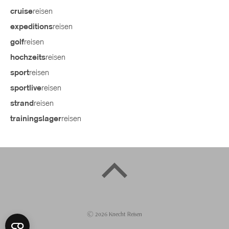
reisen
cruise
reisen
expeditions
reisen
golf
reisen
hochzeits
reisen
sport
reisen
sportlive
reisen
strand
reisen
trainingslager
©
2026
Knecht Reisen