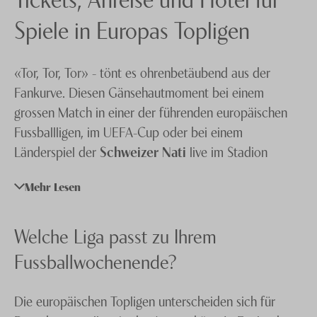
Knecht Gruppe
Spiele in Europas Topligen
AGB
«Tor, Tor, Tor» - tönt es ohrenbetäubend aus der
Impressum
Fankurve. Diesen Gänsehautmoment bei einem
Jobs
grossen Match in einer der führenden europäischen
Fussballligen, im UEFA-Cup oder bei einem
Länderspiel der
Schweizer Nati
live im Stadion
mitzuerleben ist der Traum jedes Fussballfans. Sei es
Mehr Lesen
ein Spiel an der legendären Anfield Road, im
beeindruckenden Westfalenstadion oder dem
eleganten Parc des Princes Stadion – wir wissen, wo
Welche Liga passt zu Ihrem
Ihr Lieblingsteam spielt und bringen Sie sicher hin und
Fussballwochenende?
zurück.
Die europäischen Topligen unterscheiden sich für