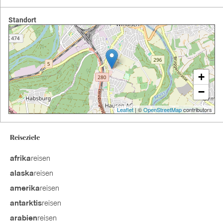
Standort
+
−
Leaflet
| ©
OpenStreetMap
contributors
Reiseziele
reisen
afrika
reisen
alaska
reisen
amerika
reisen
antarktis
reisen
arabien