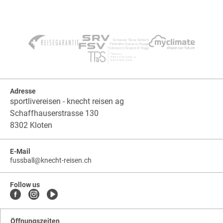
Adresse
sportlivereisen - knecht reisen ag
Schaffhauserstrasse 130
8302 Kloten
E-Mail
fussball
@
knecht-reisen.ch
knecht-
.
knecht-
reisen.ch
.
reisen.ch.fussball
Follow us
Öffnungszeiten