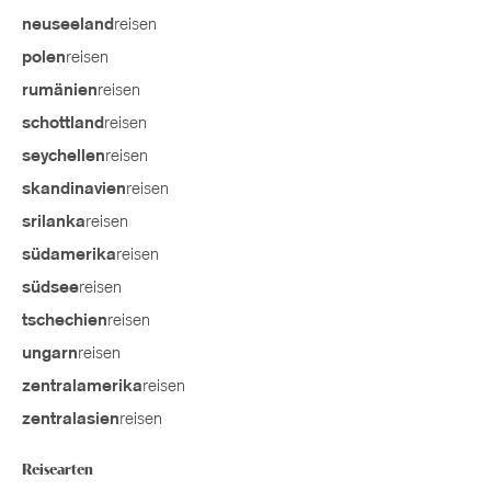
reisen
neuseeland
reisen
polen
reisen
rumänien
reisen
schottland
reisen
seychellen
reisen
skandinavien
reisen
srilanka
reisen
südamerika
reisen
südsee
reisen
tschechien
reisen
ungarn
reisen
zentralamerika
reisen
zentralasien
Reisearten