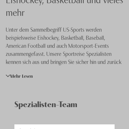
Motorsport
Knecht Gruppe
mehr
US-Sports
AGB
Eishockey
Unter dem Sammelbegriff US-Sports werden
Impressum
Darts
beispielsweise Eishockey, Basketball, Baseball,
Jobs
American Football und auch Motorsport-Events
zusammengefasst. Unsere Sportreise Spezialisten
kennen sich aus und bringen Sie sicher hin und zurück
– Spannung, Spass und Action inklusive! Sport ist in
Mehr Lesen
den Vereinigten Staaten anders organisiert, als wir dies
von europäischen Disziplinen wie Fussball oder
Handball kennen. Anstelle eines regulären
Transfermarktes gibt es über dem Atlantik ein
Spezialisten-Team
sogenanntes Draft-System und festgelegte
Maximalsaläre, zudem sind Auf –und Abstiege
ausgeschlossen.