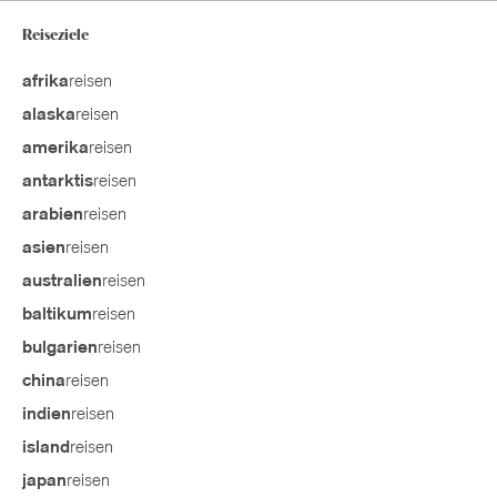
Reiseziele
reisen
afrika
reisen
alaska
reisen
amerika
reisen
antarktis
reisen
arabien
reisen
asien
reisen
australien
reisen
baltikum
reisen
bulgarien
reisen
china
reisen
indien
reisen
island
reisen
japan