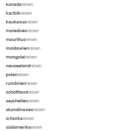
reisen
kanada
reisen
karibik
reisen
kaukasus
reisen
malediven
reisen
mauritius
reisen
moldawien
reisen
mongolei
reisen
neuseeland
reisen
polen
reisen
rumänien
reisen
schottland
reisen
seychellen
reisen
skandinavien
reisen
srilanka
reisen
südamerika