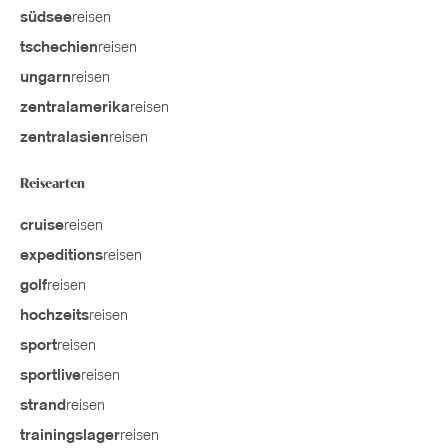
reisen
südsee
reisen
tschechien
reisen
ungarn
reisen
zentralamerika
reisen
zentralasien
Reisearten
reisen
cruise
reisen
expeditions
reisen
golf
reisen
hochzeits
reisen
sport
reisen
sportlive
reisen
strand
reisen
trainingslager