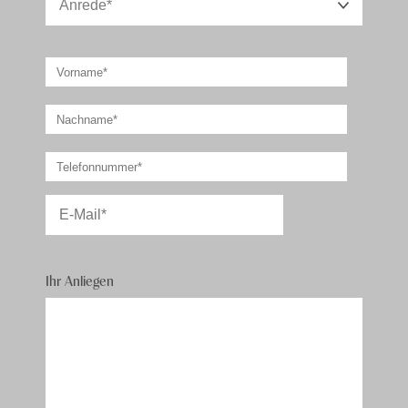
Publikumssportarten sind in den USA enorm populär.
So ziehen die prestigeträchtigsten Spiele und Anlässe
riesige Fangemeinschaften an. Aber ein Event schlägt
jedes Jahr alles Bekannte: Um das Finale der
American Football League, dem Super Bowl, besteht
eine ganze Mini-Wirtschaft, denn wenn sich die beiden
besten Teams gegenüberstehen, verfolgen rund 150
Millionen Amerikaner das Geschehen am Bildschirm.
Für diese Ausstrahlung werden gigantische Summen in
die Werbung gesteckt – Super Bowl ist einfach in allen
Ihr Anliegen
Belangen ein Event der Superlative.
Sie möchten den legendären LA Lakers beim ‘dunken’
zuschauen oder die New York Rangers im Madison