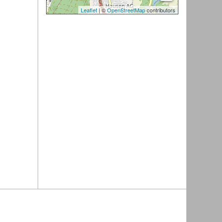
Leaflet
| ©
OpenStreetMap
contributors