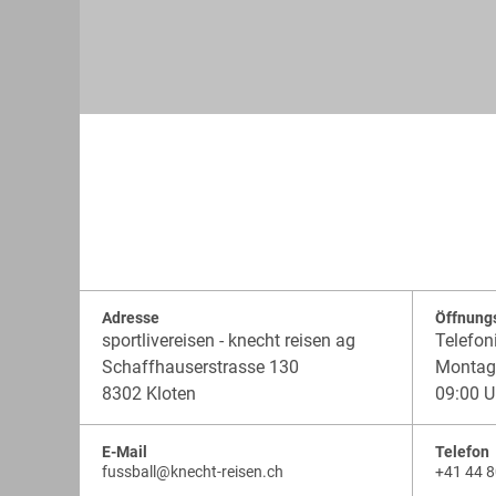
Adresse
Öffnung
sportlivereisen - knecht reisen ag
Telefon
Schaffhauserstrasse 130
Montag 
8302 Kloten
09:00 U
E-Mail
Telefon
fussball
@
knecht-reisen.ch
+41 44 8
knecht-
.
knecht-