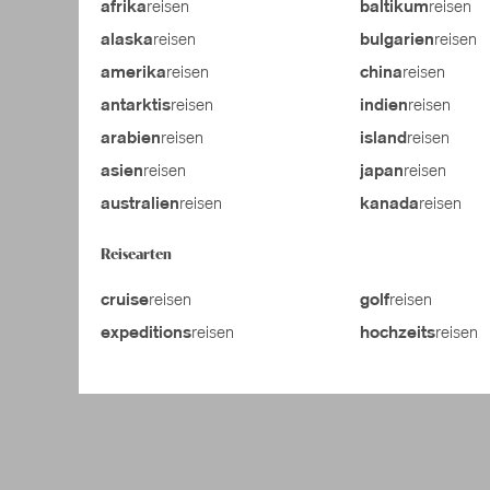
reisen
reisen
afrika
baltikum
reisen
reisen
alaska
bulgarien
reisen
reisen
amerika
china
reisen
reisen
antarktis
indien
reisen
reisen
arabien
island
reisen
reisen
asien
japan
reisen
reisen
australien
kanada
Reisearten
reisen
reisen
cruise
golf
reisen
reisen
expeditions
hochzeits