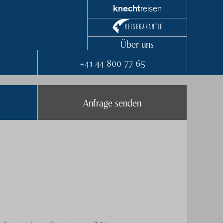
knecht
reisen
Über uns
+41 44 800 77 65
Anfrage senden