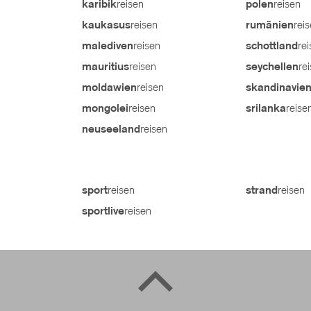
reisen
reisen
karibik
polen
reisen
rei
kaukasus
rumänien
reisen
re
malediven
schottland
reisen
re
mauritius
seychellen
reisen
moldawien
skandinavie
reisen
reise
mongolei
srilanka
reisen
neuseeland
reisen
reisen
sport
strand
reisen
sportlive