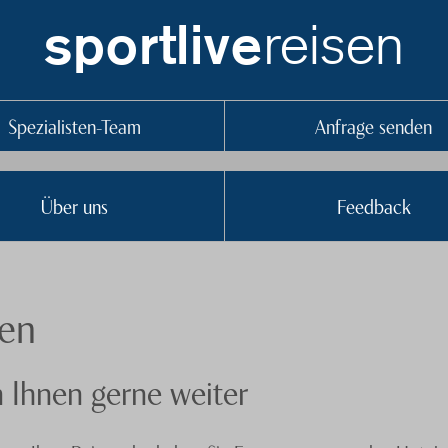
reisen
sportlive
Spezialisten-Team
Anfrage senden
Über uns
Feedback
ten
n Ihnen gerne weiter