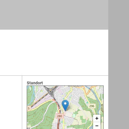
Standort
+
−