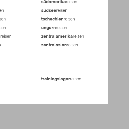
reisen
südamerika
sen
reisen
südsee
isen
reisen
tschechien
isen
reisen
ungarn
reisen
reisen
n
zentralamerika
n
reisen
zentralasien
reisen
trainingslager