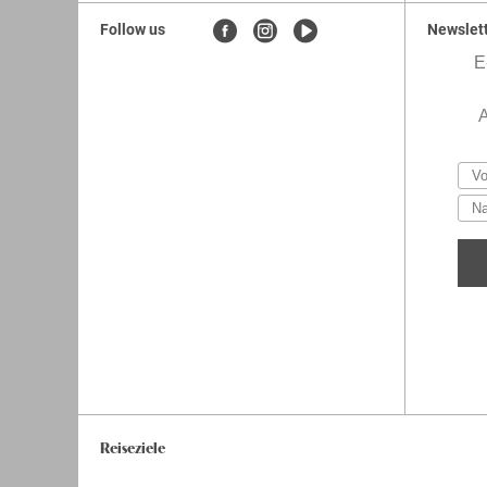
reisen.ch
.
reisen.ch.fussball
Follow us
Newslet
Reiseziele