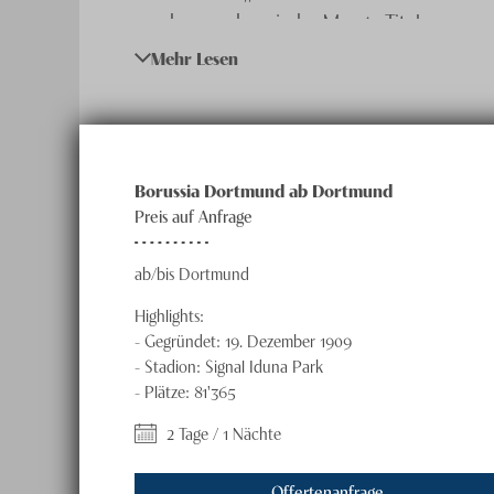
sondern auch zu jeder Menge Titel.
Mehr Lesen
Mit mehr als 80‘000 Plätzen ist der Signal 
Borussia Dortmund ab Dortmund
Folgend die Heimspiele der Saison 20
Preis auf Anfrage
ab/bis Dortmund
Borussia Dortmund – Hamburg SV / 28.08.
Borussia Dortmund – SC Paderborn / 11.09.
Highlights:
Borussia Dortmund – Werder Bremen / 09.10
-
Gegründet: 19. Dezember 1909
-
Stadion: Signal Iduna Park
Borussia Dortmund – Eintracht Frankfurt / 
-
Plätze: 81'365
Borussia Dortmund – SV Elversberg / 06.11.
Borussia Dortmund – Bayer 04 Leverkusen /
2 Tage / 1 Nächte
Offertenanfrage