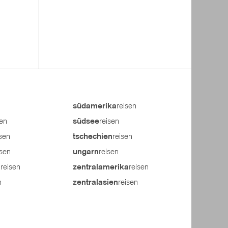
reisen
südamerika
sen
reisen
südsee
isen
reisen
tschechien
isen
reisen
ungarn
reisen
reisen
n
zentralamerika
n
reisen
zentralasien