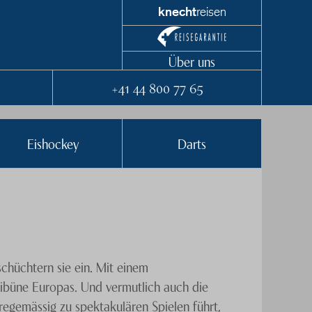
knecht
reisen
Über uns
+41 44 800 77 65
Eishockey
Darts
chüchtern sie ein. Mit einem
ribüne Europas. Und vermutlich auch die
regemässig zu spektakulären Spielen führt,