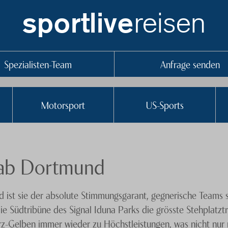
reisen
sportlive
Spezialisten-Team
Anfrage senden
Motorsport
US-Sports
 ab Dortmund
 ist sie der absolute Stimmungsgarant, gegnerische Teams s
e Südtribüne des Signal Iduna Parks die grösste Stehplatzt
rz-Gelben immer wieder zu Höchstleistungen, was nicht nur 