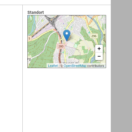
Standort
+
−
Leaflet
| ©
OpenStreetMap
contributors