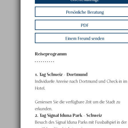
– 29.11.2026
Borussia Dortmund – FC Augsburg / 11.12. –
Persönliche Beratung
Borussia Dortmund – 1. FSV Mainz 05 / 08.
PDF
Borussia Dortmund – SC Freiburg / 15.01. –
Borussia Dortmund – TSG 1899 Hoffenheim 
Einem Freund senden
Borussia Dortmund – VfB Stuttgart / 12.02.
Borussia Dortmund – Union Berlin / 26.02. 
Reiseprogramm
Borussia Dortmund – Bayern München / 05.
Borussia Dortmund – Borussia Möchenglach
1
. Tag
Schweiz - Dortmund
Individuelle Anreise nach Dortmund und Check-in im
– 21.03.2027
Hotel.
Borussia Dortmund – FC Schalke 04 / 09.04
Geniessen Sie die verfügbare Zeit um die Stadt zu
Borussia Dortmund – RB Leipzig / 23.04. –
erkunden.
Borussia Dortmund – 1. FC Köln / 14.05. – 
2
. Tag
Signal Iduna Park - Schweiz
Besuch des Signal Iduna Parks mit Fussballspiel in der