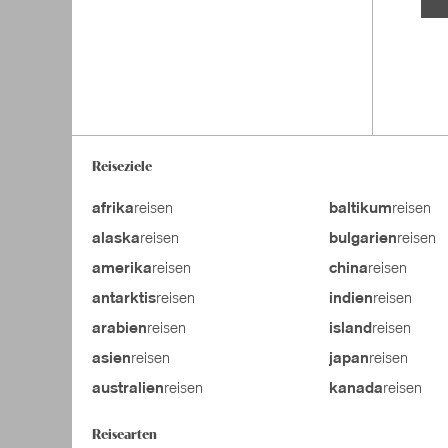
Reiseziele
reisen
reisen
afrika
baltikum
reisen
reisen
alaska
bulgarien
reisen
reisen
amerika
china
reisen
reisen
antarktis
indien
reisen
reisen
arabien
island
reisen
reisen
asien
japan
reisen
reisen
australien
kanada
Reisearten