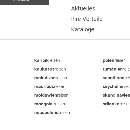
Aktuelles
Ihre Vorteile
Kataloge
reisen
reisen
karibik
polen
reisen
rei
kaukasus
rumänien
reisen
re
malediven
schottland
reisen
re
mauritius
seychellen
reisen
moldawien
skandinavie
reisen
reise
mongolei
srilanka
reisen
neuseeland