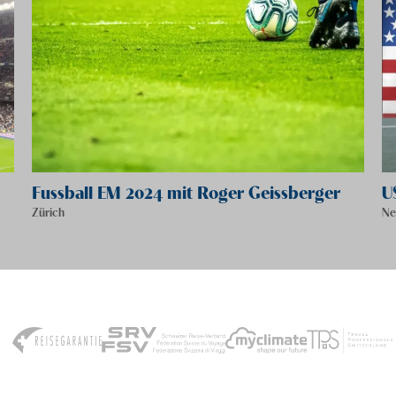
Fussball EM 2024 mit Roger Geissberger
U
Zürich
Ne