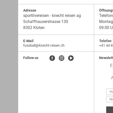
Adresse
Öffnung
sportlivereisen - knecht reisen ag
Telefon
Schaffhauserstrasse 130
Montag 
8302 Kloten
09:00 U
E-Mail
Telefon
fussball
@
knecht-reisen.ch
+41 44 8
knecht-
.
knecht-
reisen.ch
.
reisen.ch.fussball
Follow us
Newslet