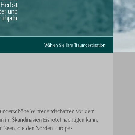
Herbst
ter und
rühjahr
Wählen Sie Ihre Traumdestination
wunderschöne Winterlandschaften vor dem
n im Skandinavien Eishotel nächtigen kann.
en Seen, die den Norden Europas