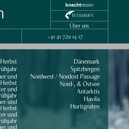
knecht
reisen
n
Über uns
+41 41 729 14 17
 Herbst
Dänemark
rühjahr
Spitzbergen
er und
Nordwest / Nordost Passage
Herbst
Nord-, & Ostsee
ter und
Antarktis
rühjahr
Havila
er und
Hurtigruten
Herbst
er und
rühjahr
mer und