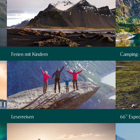
Ferien mit Kindern
Camping-
Leserreisen
66° Exped