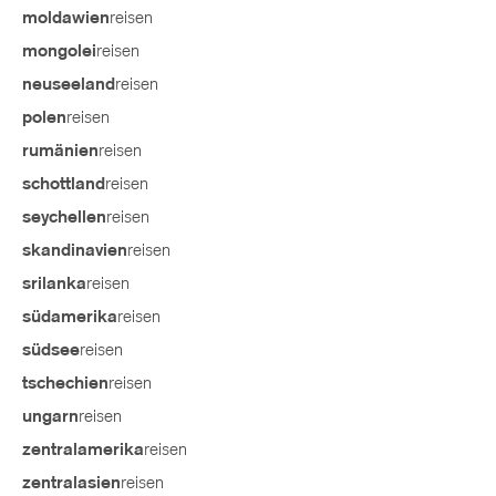
reisen
moldawien
reisen
mongolei
reisen
neuseeland
reisen
polen
reisen
rumänien
reisen
schottland
reisen
seychellen
reisen
skandinavien
reisen
srilanka
reisen
südamerika
reisen
südsee
reisen
tschechien
reisen
ungarn
reisen
zentralamerika
reisen
zentralasien