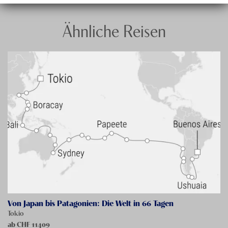
Ähnliche Reisen
Von Japan bis Patagonien: Die Welt in 66 Tagen
Tokio
ab CHF
11409