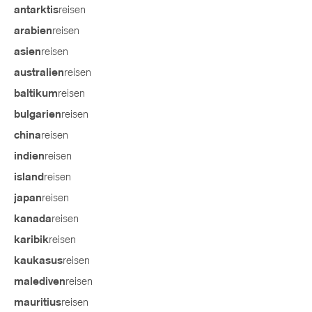
reisen
antarktis
reisen
arabien
reisen
asien
reisen
australien
reisen
baltikum
reisen
bulgarien
reisen
china
reisen
indien
reisen
island
reisen
japan
reisen
kanada
reisen
karibik
reisen
kaukasus
reisen
malediven
reisen
mauritius