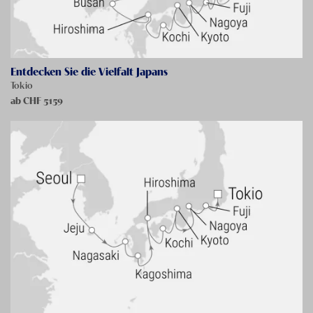
Entdecken Sie die Vielfalt Japans
Tokio
ab CHF
5159