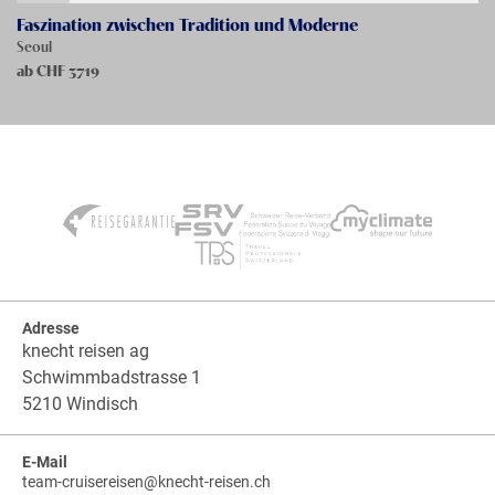
Faszination zwischen Tradition und Moderne
Seoul
ab CHF
3719
Adresse
knecht reisen ag
Schwimmbadstrasse 1
5210 Windisch
E-Mail
team-cruisereisen
@
knecht-reisen.ch