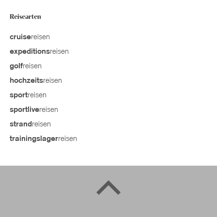
Reisearten
reisen
cruise
reisen
expeditions
reisen
golf
reisen
hochzeits
reisen
sport
reisen
sportlive
reisen
strand
reisen
trainingslager