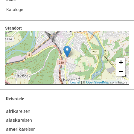
Kataloge
Standort
+
−
Leaflet
| ©
OpenStreetMap
contributors
Reiseziele
reisen
afrika
reisen
alaska
reisen
amerika