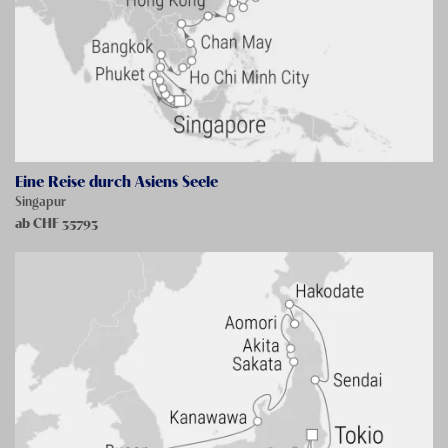
Eine Reise durch Asiens Seele
Singapur
ab CHF
35793