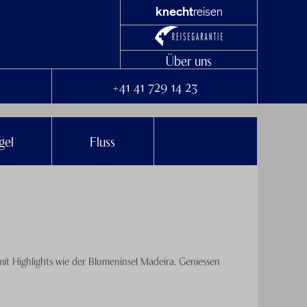
knecht
reisen
Über uns
+41 41 729 14 23
gel
Fluss
 mit Highlights wie der Blumeninsel Madeira. Geniessen