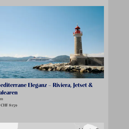
editerrane Eleganz – Riviera, Jetset &
alearen
om
 CHF
8139