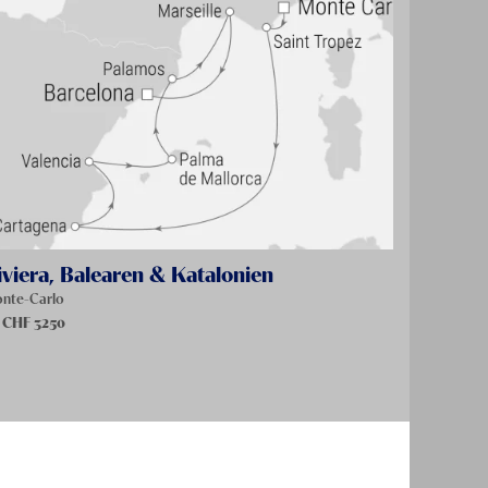
iviera, Balearen & Katalonien
nte-Carlo
 CHF
3250