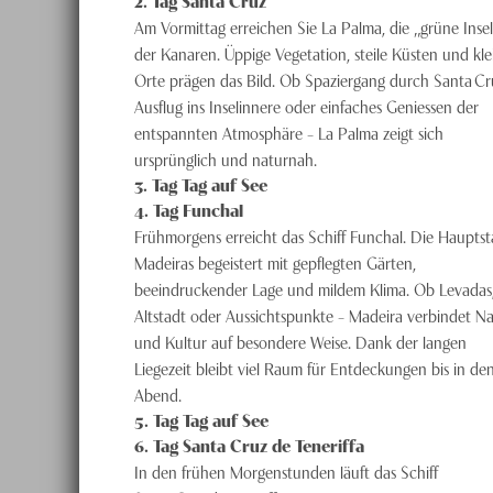
2
. Tag
Santa Cruz
Am Vormittag erreichen Sie La Palma, die „grüne Insel
der Kanaren. Üppige Vegetation, steile Küsten und kle
Orte prägen das Bild. Ob Spaziergang durch Santa Cr
Ausflug ins Inselinnere oder einfaches Geniessen der
entspannten Atmosphäre – La Palma zeigt sich
ursprünglich und naturnah.
3
. Tag
Tag auf See
4
. Tag
Funchal
Frühmorgens erreicht das Schiff Funchal. Die Hauptst
Madeiras begeistert mit gepflegten Gärten,
beeindruckender Lage und mildem Klima. Ob Levadas
Altstadt oder Aussichtspunkte – Madeira verbindet N
und Kultur auf besondere Weise. Dank der langen
Liegezeit bleibt viel Raum für Entdeckungen bis in de
Abend.
5
. Tag
Tag auf See
6
. Tag
Santa Cruz de Teneriffa
In den frühen Morgenstunden läuft das Schiff