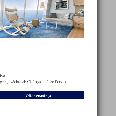
ise
age / 7 Nächte
ab CHF
1504
.– /
pro Person
Offertenanfrage