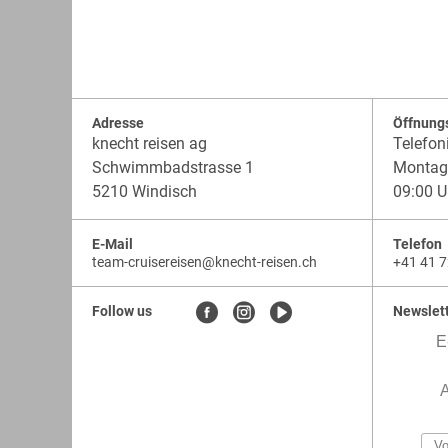
Adresse
Öffnung
knecht reisen ag
Telefon
Schwimmbadstrasse 1
Montag 
5210 Windisch
09:00 U
E-Mail
Telefon
team-cruisereisen
@
knecht-reisen.ch
+41 41 7
knecht-
.
knecht-
reisen.ch
.
reisen.ch.team-
Follow us
Newslet
cruisereisen