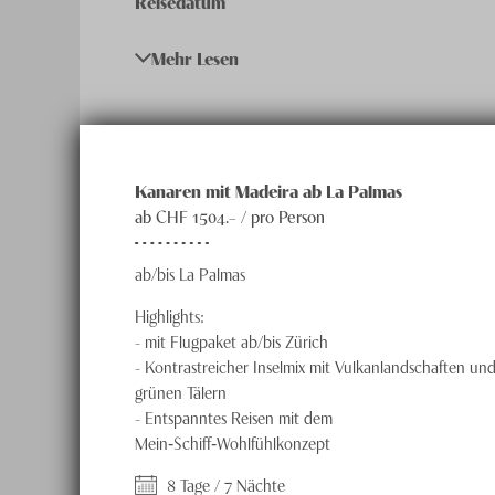
Reisedatum
13.12. - 20.12.2026
Mehr Lesen
Kanaren mit Madeira ab La Palmas
ab CHF
1504
.– /
pro Person
ab/bis La Palmas
Highlights:
-
mit Flugpaket ab/bis Zürich
-
Kontrastreicher Inselmix mit Vulkanlandschaften un
grünen Tälern
-
Entspanntes Reisen mit dem
Mein‑Schiff‑Wohlfühlkonzept
8 Tage / 7 Nächte