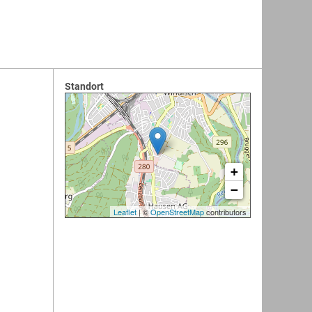
Standort
+
−
Leaflet
| ©
OpenStreetMap
contributors