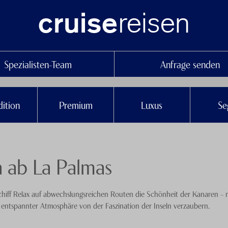
reisen
cruise
Spezialisten-Team
Anfrage senden
ition
Premium
Luxus
Se
 ab La Palmas
in Schiff Relax auf abwechslungsreichen Routen die Schönheit der Kanaren –
n entspannter Atmosphäre von der Faszination der Inseln verzaubern.