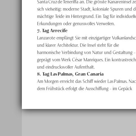
Santa Cruz de Teneriffa an. Die grösste Kanareninsel ze
sich vielseitig: moderne Stadt, koloniale Spuren und d
mächtige Teide im Hintergrund. Ein Tag für individuell
Erkundungen oder genussvolles Verweilen.
7
. Tag
Arrecife
Lanzarote empfängt Sie mit einzigartiger Vulkanlandsc
und klarer Architektur. Die Insel steht für die
harmonische Verbindung von Natur und Gestaltung –
geprägt vom Werk César Manriques. Ein kontrastreich
und eindrucksvoller Aufenthalt.
8
. Tag
Las Palmas, Gran Canaria
Am Morgen erreicht das Schiff wieder Las Palmas. Na
dem Frühstück erfolgt die Ausschiffung – im Gepäck