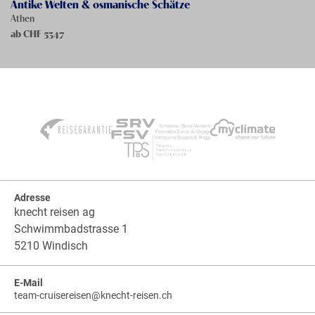
Antike Welten & osmanische Schätze
Athen
ab CHF
5347
Adresse
knecht reisen ag
Schwimmbadstrasse 1
5210 Windisch
E-Mail
team-cruisereisen
@
knecht-reisen.ch
knecht-
.
knecht-