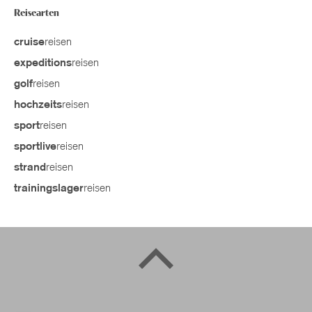
Reisearten
reisen
cruise
reisen
expeditions
reisen
golf
reisen
hochzeits
reisen
sport
reisen
sportlive
reisen
strand
reisen
trainingslager