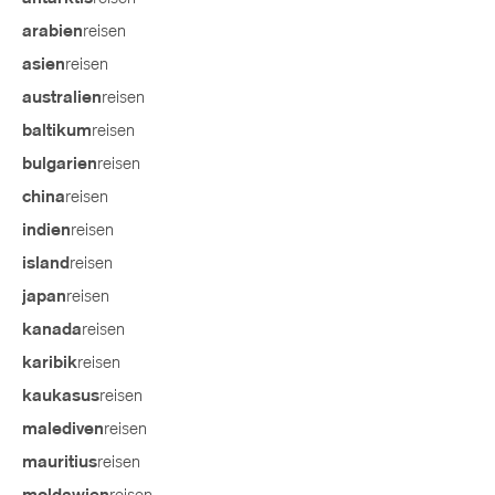
reisen
arabien
reisen
asien
reisen
australien
reisen
baltikum
reisen
bulgarien
reisen
china
reisen
indien
reisen
island
reisen
japan
reisen
kanada
reisen
karibik
reisen
kaukasus
reisen
malediven
reisen
mauritius