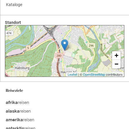
Kataloge
Standort
+
−
Leaflet
| ©
OpenStreetMap
contributors
Reiseziele
reisen
afrika
reisen
alaska
reisen
amerika
reisen
antarktis