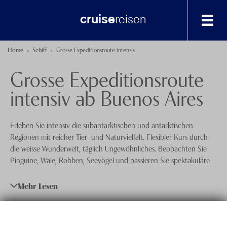
cruise
reisen
Destinationen
Home
Schiff
Grosse Expeditionsroute intensiv
Grosse Expeditionsroute
Afrika, Indischer Ozean und Orient
Spezialisten-Team
intensiv ab Buenos Aires
Asien
+41 41 729 14 23
Australien und Neuseeland
Anfrage senden
Erleben Sie intensiv die subantarktischen und antarktischen
Karibik und Zentralamerika
Über uns
Regionen mit reicher Tier- und Naturvielfalt. Flexibler Kurs durch
die weisse Wunderwelt, täglich Ungewöhnliches. Beobachten Sie
Nordamerika und Alaska
Feedback
knecht
reisen
Pinguine, Wale, Robben, Seevögel und passieren Sie spektakuläre
Gletscher und Eisberge. Aktive Erlebnisse mit Zodiacfahrten,
Nordeuropa
Events
Anlandungen und Wanderungen, begleitet von Expertenvorträgen.
Mehr Lesen
Nordost- und Nordwestpassage
Nachhaltigkeit
Reisedaten
Östliches Mittelmeer
13.12. - 04.01.2025
Datenschutz