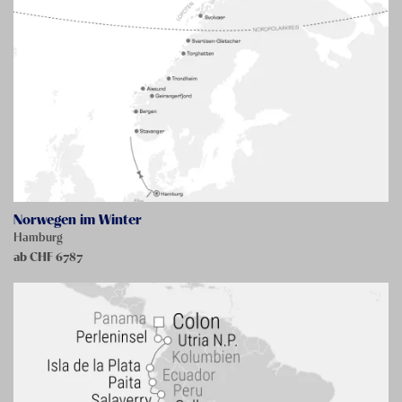
Norwegen im Winter
Hamburg
ab CHF
6787