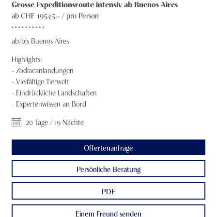
21.12. - 10.01.2025
Grosse Expeditionsroute intensiv ab Buenos Aires
Südsee und Hawaii
Knecht Gruppe
ab CHF
19545
.– /
pro Person
Südamerika
AGB
ab/bis Buenos Aires
Panamakanal
Impressum
Highlights:
Suezkanal
-
Zodiacanlandungen
Jobs
-
Vielfältige Tierwelt
Transatlantik
-
Eindrückliche Landschaften
-
Expertenwissen an Bord
Transpazifik
20 Tage / 19 Nächte
Weltreisen
Offertenanfrage
Westliches Mittelmeer
Persönliche Beratung
PDF
Einem Freund senden