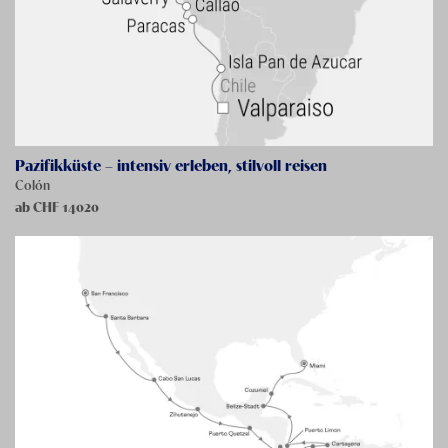
Pazifikküste – intensiv erleben, stilvoll reisen
Colón
ab CHF
14020