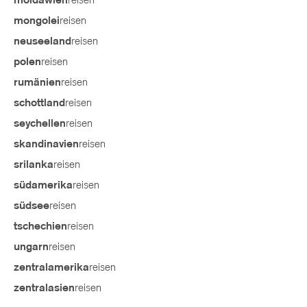
reisen
moldawien
reisen
mongolei
reisen
neuseeland
reisen
polen
reisen
rumänien
reisen
schottland
reisen
seychellen
reisen
skandinavien
reisen
srilanka
reisen
südamerika
reisen
südsee
reisen
tschechien
reisen
ungarn
reisen
zentralamerika
reisen
zentralasien