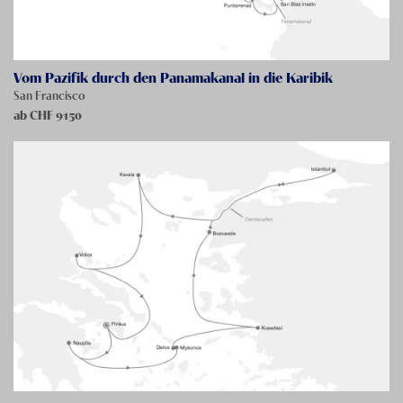
Vom Pazifik durch den Panamakanal in die Karibik
San Francisco
ab CHF
9150