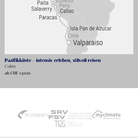
Pazifikküste – intensiv erleben, stilvoll reisen
Colón
ab CHF
14020