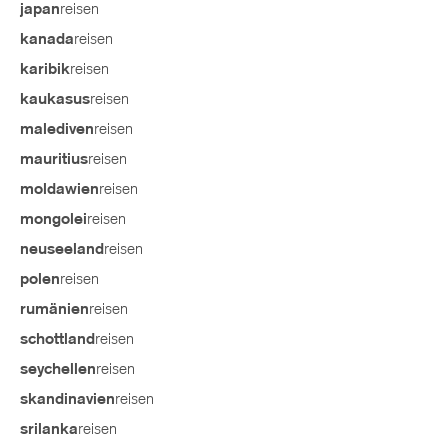
reisen
japan
reisen
kanada
reisen
karibik
reisen
kaukasus
reisen
malediven
reisen
mauritius
reisen
moldawien
reisen
mongolei
reisen
neuseeland
reisen
polen
reisen
rumänien
reisen
schottland
reisen
seychellen
reisen
skandinavien
reisen
srilanka