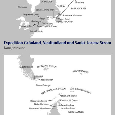
Expedition Grönland, Neufundland und Sankt-Lorenz-Strom
Kangerlussuaq