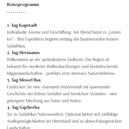
Reiseprogramm
1
. Tag
Kapstadt
Individuelle Anreise und Einschiffung. Am Abend heisst es „Leinen
los“ – Ihre Expedition beginnt entlang der faszinierenden Küsten
Südafrikas.
2
. Tag
Hermanus
Willkommen an der spektakulären Südküste. Die Region ist
bekannt für exzellente Walbeobachtungen und beeindruckende
Klippenlandschaften – perfekte erste intensive Naturerlebnisse.
3
. Tag
Mossel Bay
Entdecken Sie eine charmante Küstenstadt mit spannender
Geschichte der frühen Seefahrt und herrlichen Stränden – eine
gelungene Mischung aus Natur und Kultur.
4
. Tag
Gqeberha
Tor zu Südafrikas Naturwundern. Optional bieten sich vielfältige
Ausflugsmöglichkeiten ins Hinterland und zu abwechslungsreichen
Landschaften.