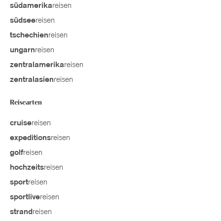
reisen
südamerika
reisen
südsee
reisen
tschechien
reisen
ungarn
reisen
zentralamerika
reisen
zentralasien
Reisearten
reisen
cruise
reisen
expeditions
reisen
golf
reisen
hochzeits
reisen
sport
reisen
sportlive
reisen
strand