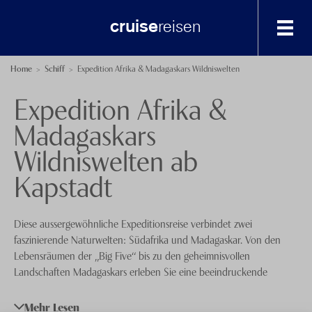
cruise
reisen
Destinationen
Home
Schiff
Expedition Afrika & Madagaskars Wildniswelten
Expedition Afrika &
Afrika, Indischer Ozean und Orient
Spezialisten-Team
Madagaskars
Asien
+41 41 729 14 23
Wildniswelten ab
Australien und Neuseeland
Anfrage senden
Kapstadt
Karibik und Zentralamerika
Über uns
Nordamerika und Alaska
Feedback
knecht
reisen
Diese aussergewöhnliche Expeditionsreise verbindet zwei
faszinierende Naturwelten: Südafrika und Madagaskar. Von den
Nordeuropa
Events
Lebensräumen der „Big Five“ bis zu den geheimnisvollen
Nordost- und Nordwestpassage
Landschaften Madagaskars erleben Sie eine beeindruckende
Nachhaltigkeit
Vielfalt an Tier- und Pflanzenwelten sowie authentische Einblicke in
Östliches Mittelmeer
Datenschutz
lokale Kulturen.
Mehr Lesen