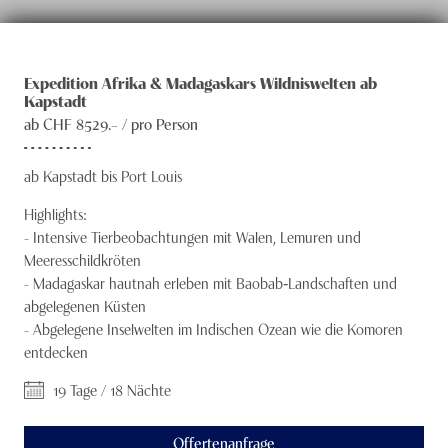
Südsee und Hawaii
Knecht Gruppe
Reisedatum
15.11. - 03.12.2026
Südamerika
AGB
Expedition Afrika & Madagaskars Wildniswelten ab
Kapstadt
Panamakanal
Impressum
ab CHF
8529
.– /
pro Person
Suezkanal
Jobs
ab Kapstadt bis Port Louis
Transatlantik
Highlights:
Transpazifik
-
Intensive Tierbeobachtungen mit Walen, Lemuren und
Meeresschildkröten
Weltreisen
-
Madagaskar hautnah erleben mit Baobab‑Landschaften und
abgelegenen Küsten
Westliches Mittelmeer
-
Abgelegene Inselwelten im Indischen Ozean wie die Komoren
entdecken
19 Tage / 18 Nächte
Offertenanfrage