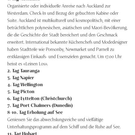
Organisierte oder individuelle Anreise nach Auckland zur
Westerdam. Check-In und Bezug der gebuchten Kabine oder
Suite. Auckland ist multikulturell und kosmopolitisch, mit einer
beträchtlichen polynesischen, asiatischen und Maori-Bevölkerung,
die die Geschichte der Stadt bereichert und den Geschmack
erweitert. International bekannte Küchenchefs und Modedesigner
haben Stadtteile wie Ponsonby, Newmarket und Parnell zu
erstklassigen Einkaufs- und Essenszielen gemacht. Um 17.00 Uhr
heisst es «Leinen Los».
2
. Tag
Tauranga
3
. Tag
Napier
4
. Tag
Wellington
5
. Tag
Picton
6
. Tag
Lyttelton (Christchurch)
7
. Tag
Port Chalmers (Dunedin)
8-10
. Tag
Erholung auf See
Geniessen Sie das abwechslungsreiche und vielfältige
Unterhaltungsprogramm auf dem Schiff und die Ruhe auf See.
11
. Tag
Hobart