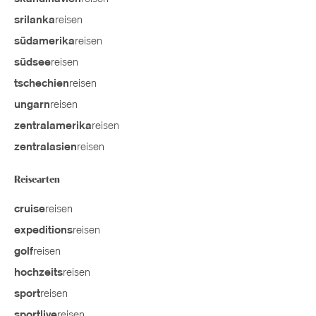
reisen
srilanka
reisen
südamerika
reisen
südsee
reisen
tschechien
reisen
ungarn
reisen
zentralamerika
reisen
zentralasien
Reisearten
reisen
cruise
reisen
expeditions
reisen
golf
reisen
hochzeits
reisen
sport
reisen
sportlive