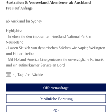
Australien & Neuseeland Abenteuer ab Auckland
Südsee und Hawaii
Knecht Gruppe
Reisedaten
Preis auf Anfrage
19.01. - 02.02.2025
Südamerika
AGB
16.02. - 02.03.2025
ab Auckland bis Sydney
16.03. - 30.03.2025
Panamakanal
Impressum
Highlights:
Suezkanal
-
Erleben Sie den imposanten Fiordland National Park in
Jobs
Neuseeland
Transatlantik
-
Lassen Sie sich von dynamischen Städten wie Napier, Wellington
und Hobart treiben
Transpazifik
-
Mit Holland America Line geniessen Sie unverzügliche Kulinarik
und ein aufmerksamer Service an Bord
Weltreisen
15 Tage / 14 Nächte
Westliches Mittelmeer
Offertenanfrage
Persönliche Beratung
PDF