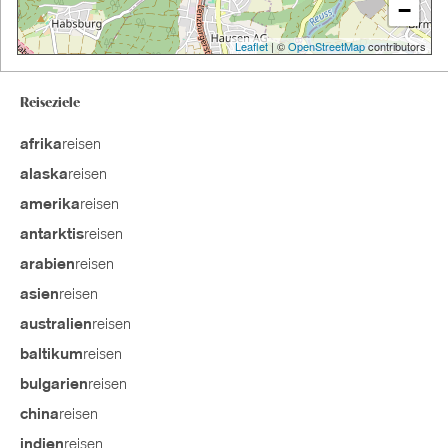
−
Leaflet
| ©
OpenStreetMap
contributors
Reiseziele
reisen
afrika
reisen
alaska
reisen
amerika
reisen
antarktis
reisen
arabien
reisen
asien
reisen
australien
reisen
baltikum
reisen
bulgarien
reisen
china
reisen
indien