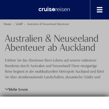
cruise
reisen
Destinationen
Home
Schiff
Australien & Neuseeland Abenteuer
Australien & Neuseeland
Afrika, Indischer Ozean und Orient
Spezialisten-Team
Abenteuer ab Auckland
Asien
+41 41 729 14 23
Australien und Neuseeland
Anfrage senden
Erleben Sie das Abenteuer Ihres Lebens auf unserer exklusiven
Karibik und Zentralamerika
Über uns
Rundreise durch Australien und Neuseeland! Diese einzigartige
Reise beginnt in der multikulturellen Metropole Auckland und führt
Nordamerika und Alaska
Feedback
knecht
reisen
Sie über atemberaubende Landschaften, dynamische Städte und
beeindruckende Küstenregionen bis hin zur ikonischen Hafenstadt
Nordeuropa
Events
Sydney. An Bord der luxuriösen Westerdam von Holland America
Mehr Lesen
Line geniessen Sie unvergleichliche Kulinarik und erstklassigen
Nordost- und Nordwestpassage
Nachhaltigkeit
Service, während Sie einige der spektakulärsten Orte der südlichen
Östliches Mittelmeer
Hemisphäre entdecken.
Datenschutz