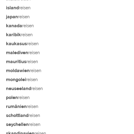
reisen
island
reisen
japan
reisen
kanada
reisen
karibik
reisen
kaukasus
reisen
malediven
reisen
mauritius
reisen
moldawien
reisen
mongolei
reisen
neuseeland
reisen
polen
reisen
rumänien
reisen
schottland
reisen
seychellen
reisen
skandinavien