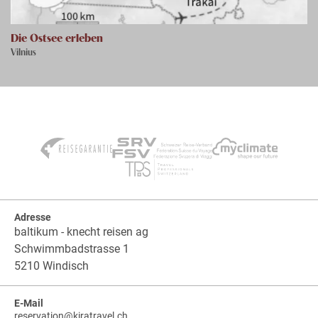
Die Ostsee erleben
Vilnius
Adresse
baltikum - knecht reisen ag
Schwimmbadstrasse 1
5210 Windisch
E-Mail
reservation
@
kiratravel.ch