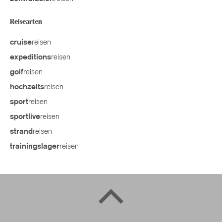
Reisearten
reisen
cruise
reisen
expeditions
reisen
golf
reisen
hochzeits
reisen
sport
reisen
sportlive
reisen
strand
reisen
trainingslager