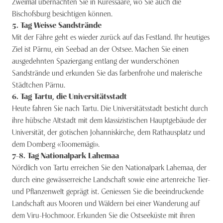
Zweimal übernachten Sie in Kuressaare, wo Sie auch die
Bischofsburg besichtigen können.
5
. Tag
Weisse Sandstrände
Mit der Fähre geht es wieder zurück auf das Fest­land. Ihr heutiges
Ziel ist Pärnu, ein Seebad an der Ostsee. Machen Sie einen
ausgedehnten Spaziergang entlang der wunderschönen
Sandstrände und erkunden Sie das farbenfrohe und malerische
Städtchen Pärnu.
6
. Tag
Tartu, die Universitätsstadt
Heute fahren Sie nach Tartu. Die Universitätsstadt besticht durch
ihre hübsche Altstadt mit dem klassizistischen Hauptgebäude der
Universität, der gotischen Johanniskirche, dem Rathausplatz und
dem Domberg «Toomemägi».
7-8
. Tag
Nationalpark Lahemaa
Nördlich von Tartu erreichen Sie den Nationalpark Lahemaa, der
durch eine gewässerreiche Landschaft sowie eine artenreiche Tier-
und Pflanzenwelt geprägt ist. Geniessen Sie die beeindruckende
Landschaft aus Mooren und Wäldern bei einer Wanderung auf
dem Viru-Hochmoor. Erkunden Sie die Ostseeküste mit ihren