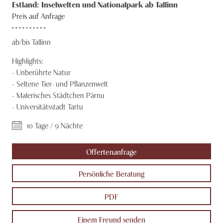
Estland: Inselwelten und Nationalpark ab Tallinn
Knecht Gruppe
Preis auf Anfrage
AGB
ab/bis Tallinn
Impressum
Highlights:
-
Unberührte Natur
Jobs
-
Seltene Tier- und Pflanzenwelt
-
Malerisches Städtchen Pärnu
-
Universitätsstadt Tartu
10 Tage / 9 Nächte
Offertenanfrage
Persönliche Beratung
PDF
Einem Freund senden