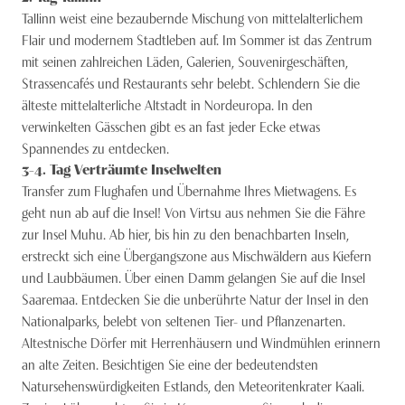
Tallinn weist eine bezaubernde Mischung von mittelalterlichem
Flair und modernem Stadtleben auf. Im Sommer ist das Zentrum
mit seinen zahlreichen Läden, Galerien, Souvenirgeschäften,
Strassencafés und Restaurants sehr belebt. Schlendern Sie die
älteste mittelalterliche Altstadt in Nordeuropa. In den
verwinkelten Gässchen gibt es an fast jeder Ecke etwas
Spannendes zu entdecken.
3-4
. Tag
Verträumte Inselwelten
Transfer zum Flughafen und Übernahme Ihres Mietwagens. Es
geht nun ab auf die Insel! Von Virtsu aus nehmen Sie die Fähre
zur Insel Muhu. Ab hier, bis hin zu den benachbarten Inseln,
erstreckt sich eine Übergangszone aus Mischwäldern aus Kiefern
und Laubbäumen. Über einen Damm gelangen Sie auf die Insel
Saaremaa. Entdecken Sie die unberührte Natur der Insel in den
Nationalparks, belebt von seltenen Tier- und Pflanzenarten.
Altestnische Dörfer mit Herrenhäusern und Windmühlen erinnern
an alte Zeiten. Besichtigen Sie eine der bedeutendsten
Natursehenswürdigkeiten Estlands, den Meteoritenkrater Kaali.