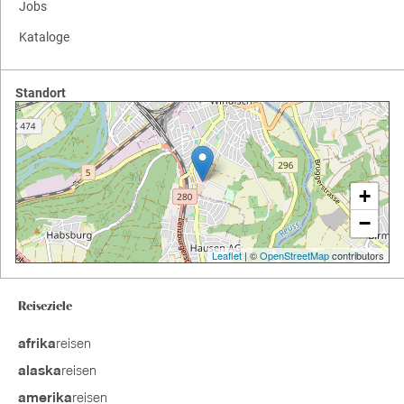
Jobs
Kataloge
Standort
+
−
Leaflet
| ©
OpenStreetMap
contributors
Reiseziele
reisen
afrika
reisen
alaska
reisen
amerika