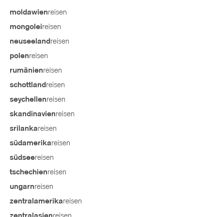
reisen
moldawien
reisen
mongolei
reisen
neuseeland
reisen
polen
reisen
rumänien
reisen
schottland
reisen
seychellen
reisen
skandinavien
reisen
srilanka
reisen
südamerika
reisen
südsee
reisen
tschechien
reisen
ungarn
reisen
zentralamerika
reisen
zentralasien