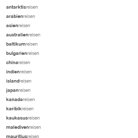
reisen
antarktis
reisen
arabien
reisen
asien
reisen
australien
reisen
baltikum
reisen
bulgarien
reisen
china
reisen
indien
reisen
island
reisen
japan
reisen
kanada
reisen
karibik
reisen
kaukasus
reisen
malediven
reisen
mauritius