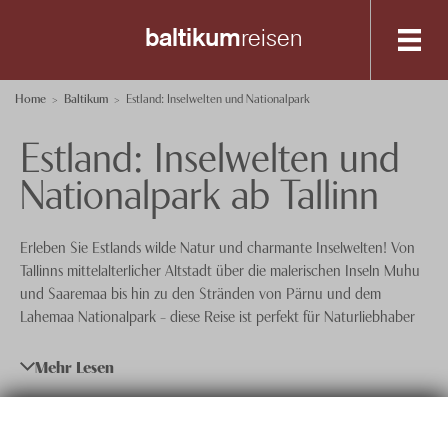
baltikum
reisen
Destinationen
Home
Baltikum
Estland: Inselwelten und Nationalpark
Estland: Inselwelten und
Spezialisten-Team
Riga
Nationalpark ab Tallinn
Tallinn
+41 56 200 19 00
Vilnius
Anfrage senden
Erleben Sie Estlands wilde Natur und charmante Inselwelten! Von
Über uns
Tallinns mittelalterlicher Altstadt über die malerischen Inseln Muhu
und Saaremaa bis hin zu den Stränden von Pärnu und dem
Feedback
knecht
reisen
Lahemaa Nationalpark – diese Reise ist perfekt für Naturliebhaber
und Kulturinteressierte, die das Ursprüngliche und Unberührte
Events
entdecken möchten.
Mehr Lesen
Nachhaltigkeit
Reisedaten
Täglich
Datenschutz