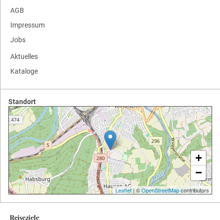
AGB
Impressum
Jobs
Aktuelles
Kataloge
Standort
+
−
Leaflet
| ©
OpenStreetMap
contributors
Reiseziele