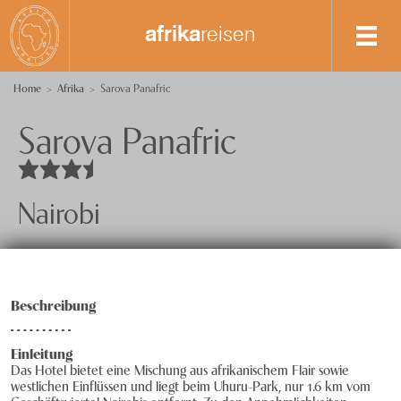
afrika
reisen
Destinationen
Home
Afrika
Sarova Panafric
Sarova Panafric
Spezialisten-Team
Äthiopien
Botswana
+41 41 729 14 01
Kenia
Anfrage senden
Nairobi
Madagaskar
Über uns
Malawi
Feedback
knecht
reisen
Beschreibung
Marokko
Events
Mozambique
Nachhaltigkeit
Einleitung
Das Hotel bietet eine Mischung aus afrikanischem Flair sowie
Namibia
westlichen Einflüssen und liegt beim Uhuru-Park, nur 1.6 km vom
Datenschutz