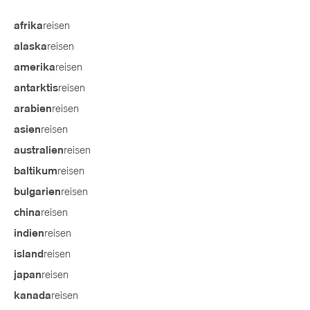
reisen
afrika
reisen
alaska
reisen
amerika
reisen
antarktis
reisen
arabien
reisen
asien
reisen
australien
reisen
baltikum
reisen
bulgarien
reisen
china
reisen
indien
reisen
island
reisen
japan
reisen
kanada