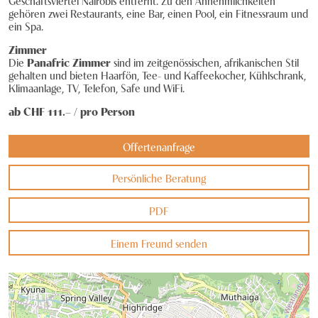
Geschäftsviertel Nairobis entfernt. Zu den Annehmlichkeiten
gehören zwei Restaurants, eine Bar, einen Pool, ein Fitnessraum und
Ruanda
Knecht Gruppe
ein Spa.
Südafrika
AGB
Zimmer
Die
Panafric Zimmer
sind im zeitgenössischen, afrikanischen Stil
Tansania & Sansibar
gehalten und bieten Haarfön, Tee- und Kaffeekocher, Kühlschrank,
Impressum
Klimaanlage, TV, Telefon, Safe und WiFi.
Uganda
Jobs
ab CHF
111
.– /
pro Person
Zambia & Zimbabwe
Offertenanfrage
Persönliche Beratung
PDF
Einem Freund senden