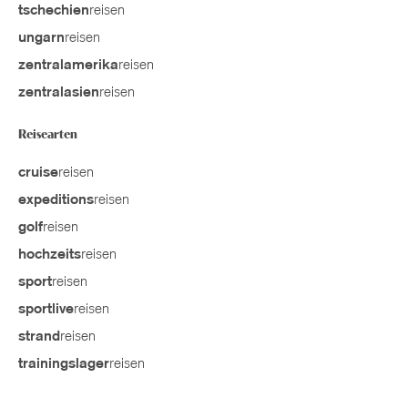
reisen
tschechien
reisen
ungarn
reisen
zentralamerika
reisen
zentralasien
Reisearten
reisen
cruise
reisen
expeditions
reisen
golf
reisen
hochzeits
reisen
sport
reisen
sportlive
reisen
strand
reisen
trainingslager