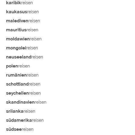
reisen
karibik
reisen
kaukasus
reisen
malediven
reisen
mauritius
reisen
moldawien
reisen
mongolei
reisen
neuseeland
reisen
polen
reisen
rumänien
reisen
schottland
reisen
seychellen
reisen
skandinavien
reisen
srilanka
reisen
südamerika
reisen
südsee